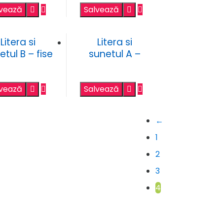
lvează
Salvează
Litera si
Litera si
etul B – fise
sunetul A –
de lucru
fise de lucru
lvează
Salvează
←
1
2
3
4