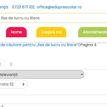
enţă:
0723 671 102
office@eduprescolar.ro
rch
Home
Despre noi
Abonament
de căutare pentru „fise de lucru cu litere”
Pagina 4
 4