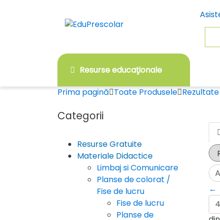
Skip
Skip
Asist
to
to
navigation
content
Sea
for:
Resurse educaţionale
Prima pagină
Toate Produsele
Rezultate 
Categorii
Resurse Gratuite
Materiale Didactice
Limbaj si Comunicare
Planse de colorat /
←
Fise de lucru
Fise de lucru
Planse de
din