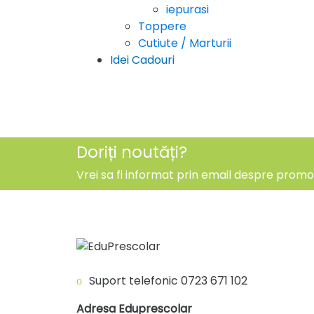
iepurasi
Toppere
Cutiute / Marturii
Idei Cadouri
Doriți noutăți?
Vrei sa fi informat prin email despre promoti
Suport telefonic
0723 671 102
Adresa Eduprescolar