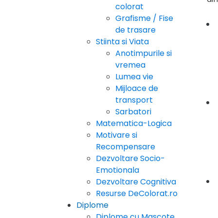
colorat
Grafisme / Fise
de trasare
Stiinta si Viata
Anotimpurile si
vremea
Lumea vie
Mijloace de
transport
Sarbatori
Matematica-Logica
Motivare si
Recompensare
Dezvoltare Socio-
Emotionala
Dezvoltare Cognitiva
Resurse DeColorat.ro
Diplome
Diplome cu Mascote