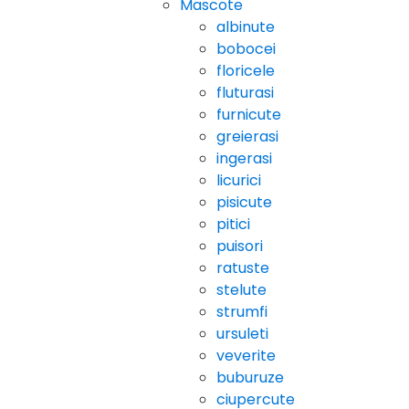
Mascote
albinute
bobocei
floricele
fluturasi
furnicute
greierasi
ingerasi
licurici
pisicute
pitici
puisori
ratuste
stelute
strumfi
ursuleti
veverite
buburuze
ciupercute