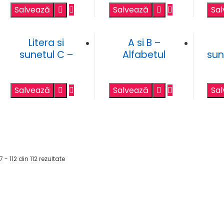
Salvează
Salvează
Sa
Litera si
A si B –
sunetul C –
Alfabetul
sun
fise de lucru
englez –
planse de
colorat
Salvează
Salvează
Sa
7 - 112 din 112 rezultate