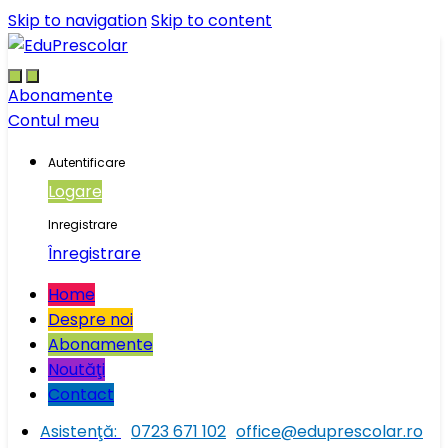
Skip to navigation
Skip to content
Abonamente
Contul meu
Autentificare
Logare
Inregistrare
Înregistrare
Home
Despre noi
Abonamente
Noutăţi
Contact
Asistenţă:
0723 671 102
office@eduprescolar.ro