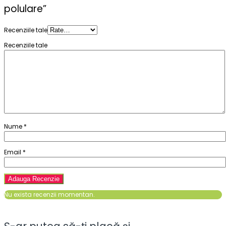
polulare”
Recenziile tale
Recenziile tale
Nume
*
Email
*
Nu exista recenzii momentan.