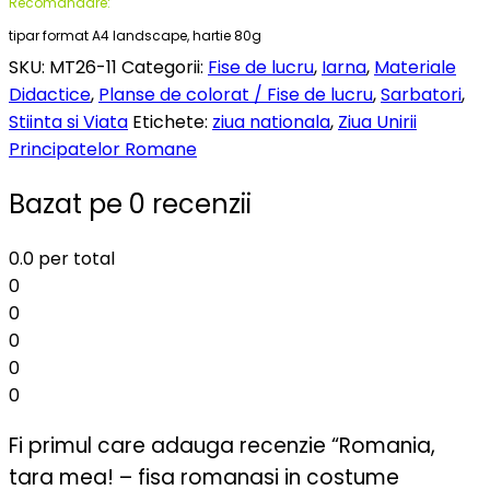
Recomandare:
tipar format A4 landscape, hartie 80g
SKU:
MT26-11
Categorii:
Fise de lucru
,
Iarna
,
Materiale
Didactice
,
Planse de colorat / Fise de lucru
,
Sarbatori
,
Stiinta si Viata
Etichete:
ziua nationala
,
Ziua Unirii
Principatelor Romane
Bazat pe 0 recenzii
0.0
per total
0
0
0
0
0
Fi primul care adauga recenzie “Romania,
tara mea! – fisa romanasi in costume