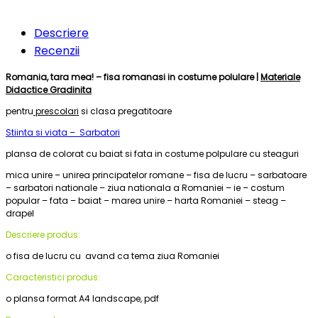
Descriere
Recenzii
Romania, tara mea! – fisa romanasi in costume polulare |
Materiale
Didactice Gradinita
pentru
prescolari
si clasa pregatitoare
Stiinta si viata – Sarbatori
plansa de colorat cu baiat si fata in costume polpulare cu steaguri
mica unire – unirea principatelor romane – fisa de lucru – sarbatoare
– sarbatori nationale – ziua nationala a Romaniei – ie – costum
popular – fata – baiat – marea unire – harta Romaniei – steag –
drapel
Descriere produs:
o fisa de lucru cu avand ca tema ziua Romaniei
Caracteristici produs:
o plansa format A4 landscape, pdf