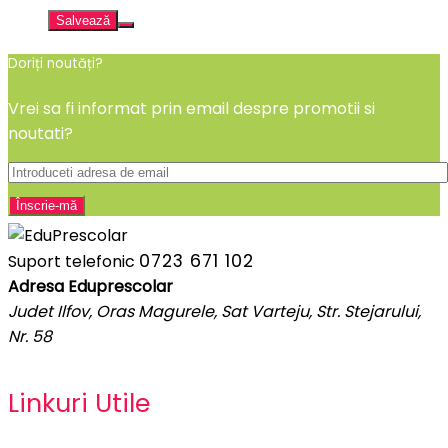
Salvează
Doriți noutăți?
Vrei sa fi informat prin email despre promotii si
noutati?
0723 671 102
Suport telefonic
Adresa Eduprescolar
Judet Ilfov, Oras Magurele, Sat Varteju, Str. Stejarului,
Nr. 58
Linkuri Utile