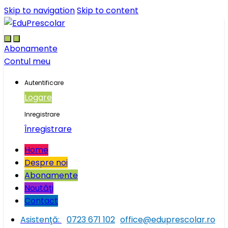
Skip to navigation
Skip to content
Abonamente
Contul meu
Autentificare
Logare
Inregistrare
Înregistrare
Home
Despre noi
Abonamente
Noutăţi
Contact
Asistenţă:
0723 671 102
office@eduprescolar.ro