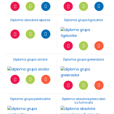
Diploma absolvire iepuras
Diploma grupa tigrisorilor
Diploma grupa aricilor
Diploma grupa greierasilor
Diploma grupa pestisorilor
Diploma absolvire prescolari
cu furnicuta