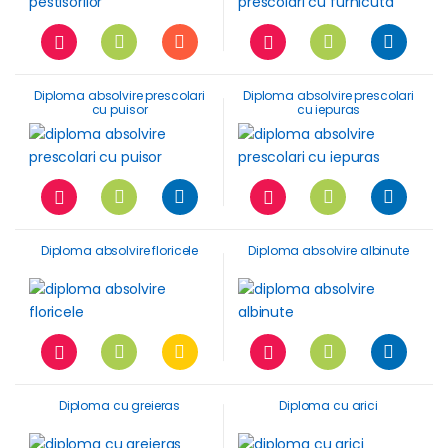
Diploma absolvire prescolari
Diploma absolvire prescolari
cu puisor
cu iepuras
Diploma absolvire floricele
Diploma absolvire albinute
Diploma cu greieras
Diploma cu arici