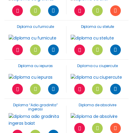
Diploma cu furnicute
Diploma cu stelute
Diploma cu iepuras
Diploma cu ciupercute
Diploma “Adio gradinita”
Diploma de absolvire
ingerasi