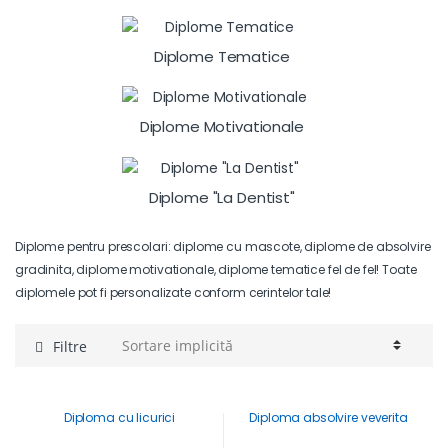
Diplome Tematice
Diplome Motivationale
Diplome "La Dentist"
Diplome pentru prescolari: diplome cu mascote, diplome de absolvire
gradinita, diplome motivationale, diplome tematice fel de fel! Toate
diplomele pot fi personalizate conform cerintelor tale!
Filtre
Diploma cu licurici
Diploma absolvire veverita