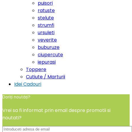
puisori
ratuste
stelute
strumfi
ursuleti
veverite
buburuze
ciupercute
iepurasi
Toppere
Cutiute / Marturii
Idei Cadouri
Doriți noutăți?
Vrei sa fi informat prin email despre promotii si
noutati?