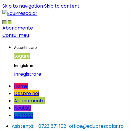
Skip to navigation
Skip to content
Abonamente
Contul meu
Autentificare
Logare
Inregistrare
Înregistrare
Home
Despre noi
Abonamente
Noutăţi
Contact
Asistenţă:
0723 671 102
office@eduprescolar.ro