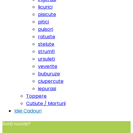
licurici
pisicute
pitici
puisori
ratuste
stelute
strumfi
ursuleti
veverite
buburuze
ciupercute
iepurasi
Toppere
Cutiute / Marturii
Idei Cadouri
Doriți noutăți?