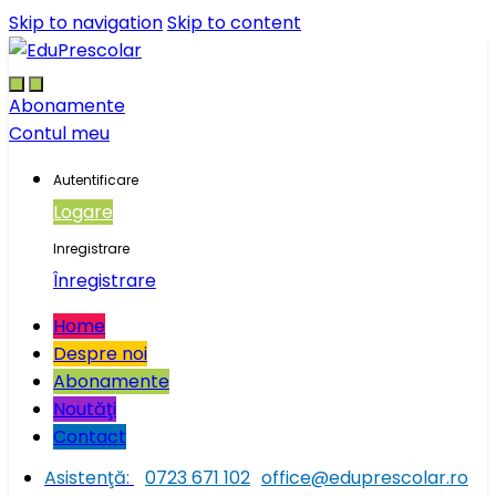
Skip to navigation
Skip to content
Abonamente
Contul meu
Autentificare
Logare
Inregistrare
Înregistrare
Home
Despre noi
Abonamente
Noutăţi
Contact
Asistenţă:
0723 671 102
office@eduprescolar.ro