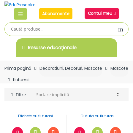
Skip
Skip
to
to
Contul meu
Abonamente
navigation
content
Caută
după:
Resurse educaţionale
Prima pagină
Decoratiuni, Decoruri, Mascote
Mascote
fluturasi
Filtre
Etichete cu fluturasi
Cutiuta cu fluturasi