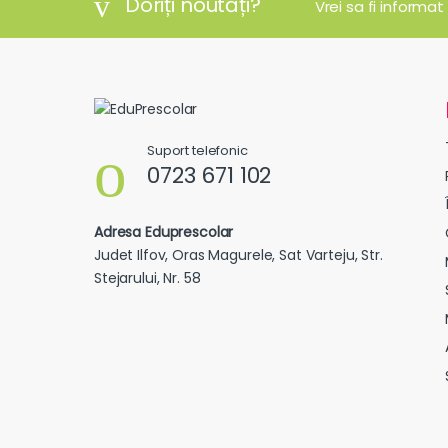
Doriți noutăți?
Vrei sa fi informat
Suport telefonic
0723 671 102
Adresa Eduprescolar
Judet Ilfov, Oras Magurele, Sat Varteju, Str.
Stejarului, Nr. 58