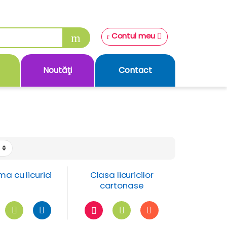
Contul meu
Noutăţi
Contact
ma cu licurici
Clasa licuricilor
cartonase
motivationale