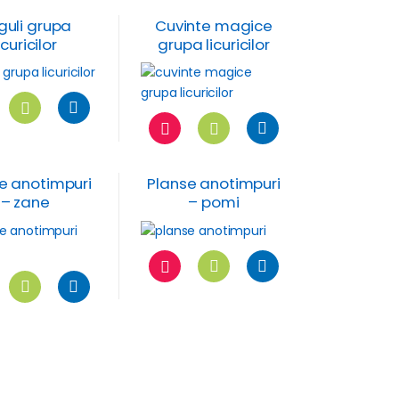
guli grupa
Cuvinte magice
icuricilor
grupa licuricilor
e anotimpuri
Planse anotimpuri
– zane
– pomi