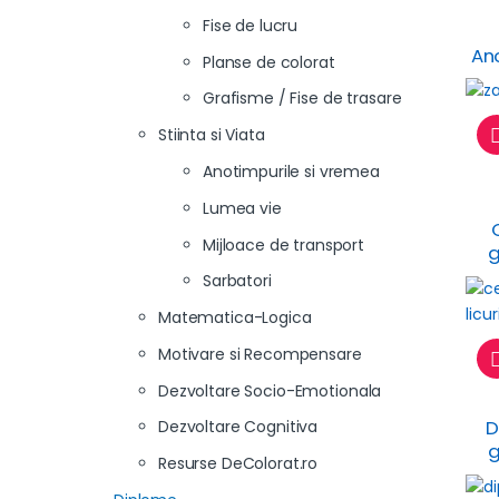
Fise de lucru
Ano
Planse de colorat
Grafisme / Fise de trasare
Stiinta si Viata
Anotimpurile si vremea
Lumea vie
Mijloace de transport
g
Sarbatori
Matematica-Logica
Motivare si Recompensare
Dezvoltare Socio-Emotionala
D
Dezvoltare Cognitiva
g
Resurse DeColorat.ro