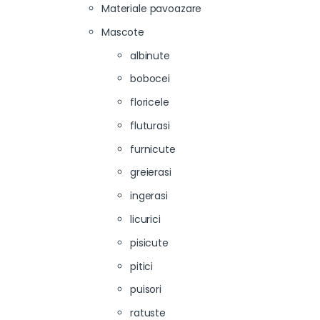
Materiale pavoazare
Mascote
albinute
bobocei
floricele
fluturasi
furnicute
greierasi
ingerasi
licurici
pisicute
pitici
puisori
ratuste