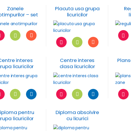
Zanele
Placuta usa grupa
Re
timpurilor – set
licuricilor
l
decor clasa
Centre interes
Centre interes
Plans
rupa licuricilor
clasa licuricilor
iploma pentru
Diploma absolvire
rupa licuricilor
cu licurici