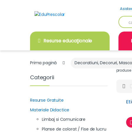
Skip
Skip
Asiste
to
to
navigation
content
Searc
for:
Resurse educaţionale
Prima pagină
Decoratiuni, Decoruri, Masc
produse 
Categorii
Resurse Gratuite
Et
Materiale Didactice
Limbaj si Comunicare
Planse de colorat / Fise de lucru