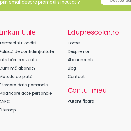
 prin email despre promotii si noutati?
Linkuri Utile
Eduprescolar.ro
Termeni si Conditii
Home
Politică de confidențialitate
Despre noi
Întrebări frecvente
Abonamente
Cum mă abonez?
Blog
Metode de plată
Contact
Stergere date personale
Contul meu
Modificare date personale
Autentificare
ANPC
Sitemap