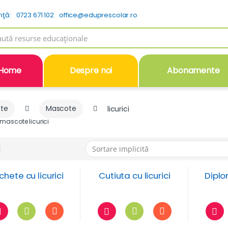
nţă:
0723 671 102
office@eduprescolar.ro
h
Home
Despre noi
Abonamente
ote
Mascote
licurici
mascote licurici
ichete cu licurici
Cutiuta cu licurici
Diplo