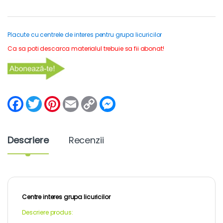
Placute cu centrele de interes pentru grupa licuricilor
Ca sa poti descarca materialul trebuie sa fii abonat!
F
T
P
E
C
M
a
w
i
m
o
e
c
i
n
a
p
s
e
t
t
i
y
s
b
t
e
l
L
e
Descriere
Recenzii
o
e
r
i
n
o
r
e
n
g
k
s
k
e
t
r
Centre interes grupa licuricilor
Descriere produs: