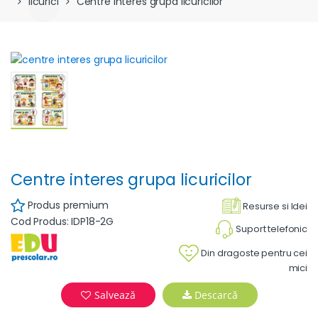
licurici
Centre interes grupa licuricilor
Centre interes grupa licuricilor
Produs premium
Resurse si Idei
Cod Produs: IDP18-2G
Suport telefonic
Din dragoste pentru cei
mici
Salvează
Descarcă