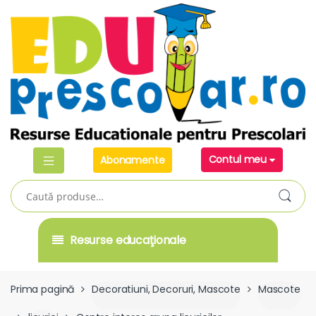
Skip
Skip
to
to
navigation
content
Contul meu
Abonamente
Caută
după:
Resurse educaţionale
Prima pagină
Decoratiuni, Decoruri, Mascote
Mascote