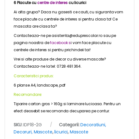
6 Placute cu
centre de interes
cu licurici
Ai alta grupa? Daca nu gasesti ce cauti, cu siguranta vom
face placute cu centrele de interes si pentru clasa ta! Ce
mascota are clasa ta?
Contacteaza-ne pe asistenta@eduprescolar.ro sau pe
pagina noastra de
facebook
s
i vom face placute cu
centrele de interes si pentru prichindeii tai!
Vrei si alte produse de decor cu diverse mascote?
Contacteaza-ne la tel: 0728 481 364.
Caracteristici produs:
6 planse A4, landscape, pdf
Recomandare:
Tiparire carton gros > 160g si laminare lucioasa. Pentru un
efect deosebit se recomanda decuparea pe contur.
SKU:
IDP18-2G
Categorii:
Decoratiuni,
Decoruri, Mascote
,
licurici
,
Mascote