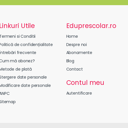
Linkuri Utile
Eduprescolar.ro
Termeni si Conditii
Home
Politică de confidențialitate
Despre noi
Întrebări frecvente
Abonamente
Cum mă abonez?
Blog
Metode de plată
Contact
Stergere date personale
Contul meu
Modificare date personale
Autentificare
ANPC
Sitemap