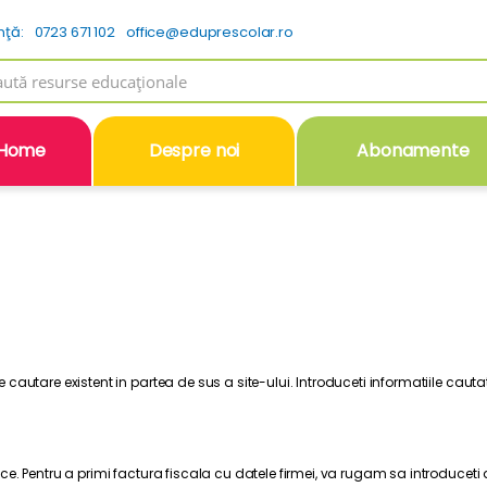
nţă:
0723 671 102
office@eduprescolar.ro
h
Home
Despre noi
Abonamente
autare existent in partea de sus a site-ului. Introduceti informatiile cautat
. Pentru a primi factura fiscala cu datele firmei, va rugam sa introduceti dat