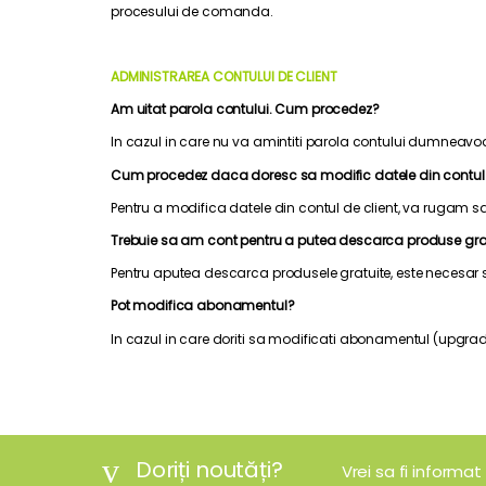
procesului de comanda.
ADMINISTRAREA CONTULUI DE CLIENT
Am uitat parola contului. Cum procedez?
In cazul in care nu va amintiti parola contului dumneavoas
Cum procedez daca doresc sa modific datele din contu
Pentru a modifica datele din contul de client, va rugam sa
Trebuie sa am cont pentru a putea descarca produse gra
Pentru aputea descarca produsele gratuite, este necesar sa
Pot modifica abonamentul?
In cazul in care doriti sa modificati abonamentul (upgra
Doriți noutăți?
Vrei sa fi informat