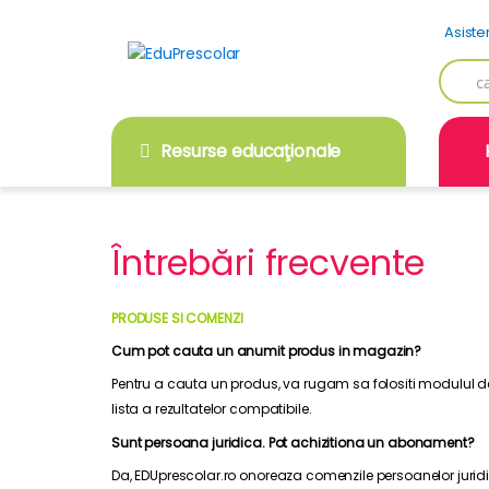
Skip
Skip
Asiste
to
to
navigation
content
Searc
for:
Resurse educaţionale
Întrebări frecvente
PRODUSE SI COMENZI
Cum pot cauta un anumit produs in magazin?
Pentru a cauta un produs, va rugam sa folositi modulul de c
lista a rezultatelor compatibile.
Sunt persoana juridica. Pot achizitiona un abonament?
Da, EDUprescolar.ro onoreaza comenzile persoanelor juridice