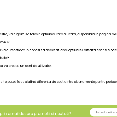
tra, va rugam sa folositi optiunea Parola uitata, disponibila in pagina de 
l meu?
 va autentificati in cont si sa accesati apoi optiunile Editeaza cont si Modi
tuite?
 va creeati un cont de utilizator.
de), o puteti face platind diferenta de cost dintre abonamente pentru peri
 prin email despre promotii si noutati?