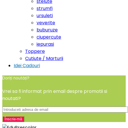
stelute
strumfi
ursuleti
veverite
buburuze
ciupercute
iepurasi
Toppere
Cutiute / Marturii
Idei Cadouri
Doriți noutăți?
Vrei sa fi informat prin email despre promotii si
noutati?