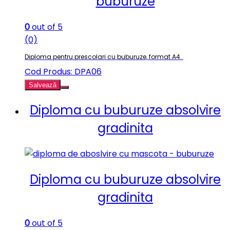
buburuze
0
out of 5
(0)
Diploma pentru prescolari cu buburuze, format A4.
Cod Produs: DPA06
Salvează
Diploma cu buburuze absolvire
gradinita
Diploma cu buburuze absolvire
gradinita
0
out of 5