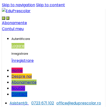
Skip to navigation
Skip to content
Abonamente
Contul meu
Autentificare
Logare
Inregistrare
Înregistrare
Home
Despre noi
Abonamente
Noutăţi
Contact
Asistenţă:
0723 671 102
office@eduprescolar.ro