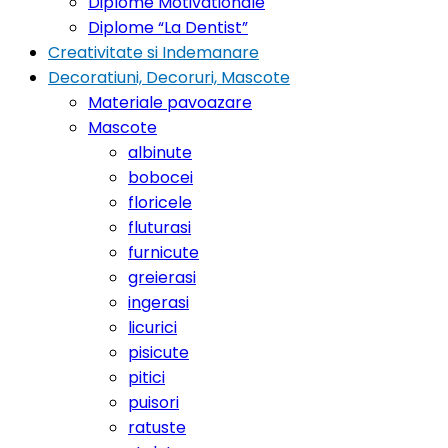
Diplome Motivationale
Diplome “La Dentist”
Creativitate si Indemanare
Decoratiuni, Decoruri, Mascote
Materiale pavoazare
Mascote
albinute
bobocei
floricele
fluturasi
furnicute
greierasi
ingerasi
licurici
pisicute
pitici
puisori
ratuste