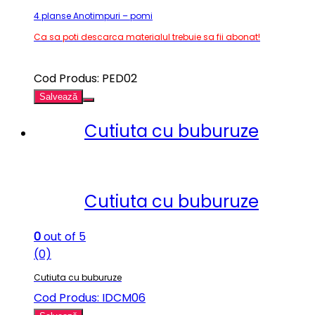
4 planse Anotimpuri – pomi
Ca sa poti descarca materialul trebuie sa fii abonat!
Cod Produs: PED02
Salvează
Cutiuta cu buburuze
Cutiuta cu buburuze
0
out of 5
(0)
Cutiuta cu buburuze
Cod Produs: IDCM06