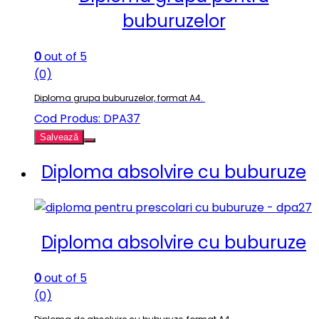
buburuzelor
0
out of 5
(0)
Diploma grupa buburuzelor, format A4.
Cod Produs: DPA37
Salvează
Diploma absolvire cu buburuze
Diploma absolvire cu buburuze
0
out of 5
(0)