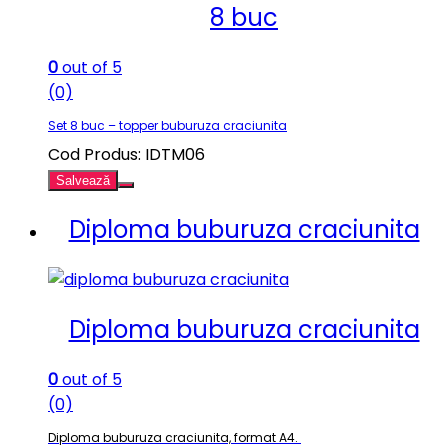
8 buc
0
out of 5
(0)
Set 8 buc – topper buburuza craciunita
Cod Produs: IDTM06
Salvează
Diploma buburuza craciunita
Diploma buburuza craciunita
0
out of 5
(0)
Diploma buburuza craciunita, format A4.