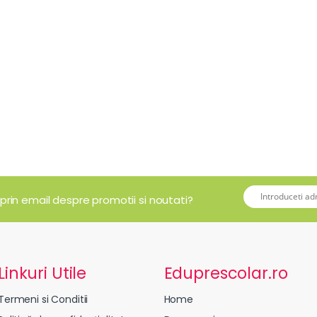
 prin email despre promotii si noutati?
Linkuri Utile
Eduprescolar.ro
Termeni si Conditii
Home