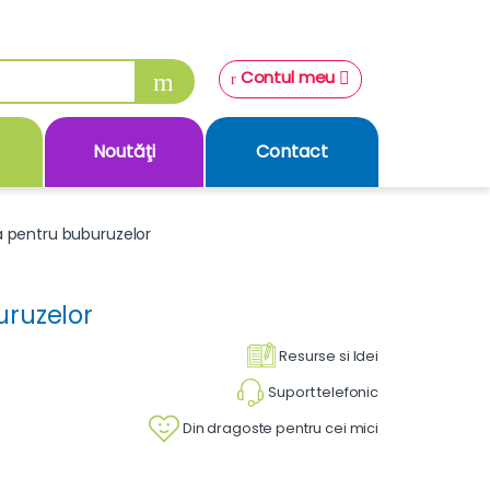
Contul meu
Noutăţi
Contact
 pentru buburuzelor
ruzelor
Resurse si Idei
Suport telefonic
Din dragoste pentru cei mici