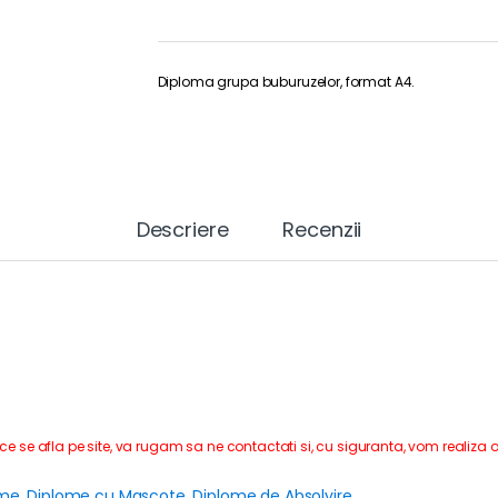
Diploma grupa buburuzelor, format A4.
Descriere
Recenzii
 ce se afla pe site, va rugam sa ne contactati si, cu siguranta, vom realiza 
ome
,
Diplome cu Mascote
,
Diplome de Absolvire