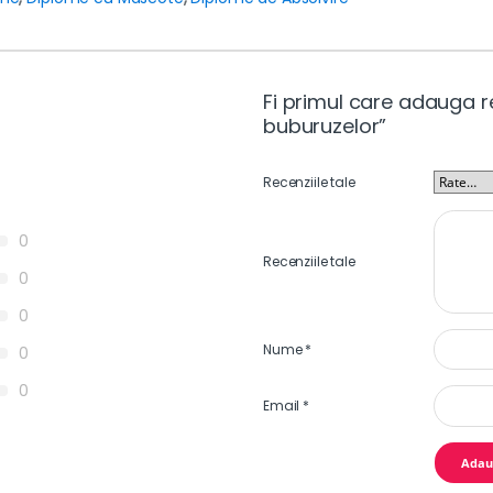
Fi primul care adauga 
buburuzelor”
Recenziile tale
0
Recenziile tale
0
0
Nume
*
0
0
Email
*