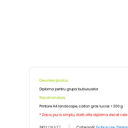
Descriere produs:
Diploma pentru grupa buburuzelor
Recomandare:
Printare A4 landscape, carton gros lucios > 200 g
* Daca, pur si simplu, doriti alta diploma decat cele
SKU:
DPA37
Categorii:
buburuze
,
Dipl