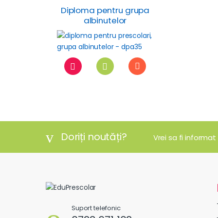
Diploma pentru grupa
albinutelor
Doriți noutăți?
Vrei sa fi informat
Suport telefonic