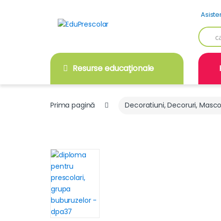
Skip
Skip
Asiste
to
to
navigation
content
Searc
for:
Resurse educaţionale
Prima pagină
Decoratiuni, Decoruri, Masc