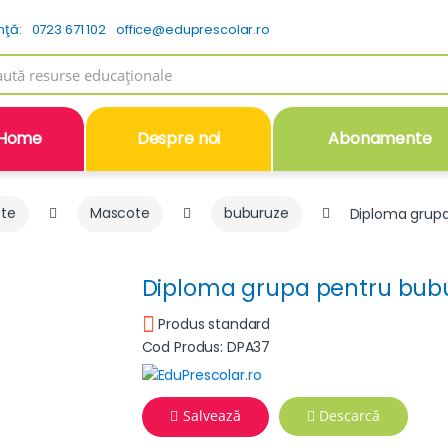
nţă:
0723 671 102
office@eduprescolar.ro
h
Home
Despre noi
Abonamente
ote
Mascote
buburuze
Diploma grupa
Diploma grupa pentru bubu
Produs standard
Cod Produs: DPA37
Salvează
Descarcă