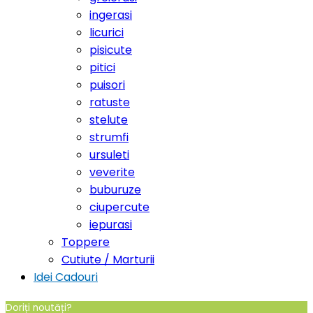
ingerasi
licurici
pisicute
pitici
puisori
ratuste
stelute
strumfi
ursuleti
veverite
buburuze
ciupercute
iepurasi
Toppere
Cutiute / Marturii
Idei Cadouri
Doriți noutăți?