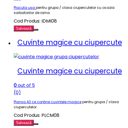
Placuta usa
pentru grupa / clasa ciupercutelor cu ocazia
sarbatorilor de iarna
Cod Produs: IDMI08
Salvează
Cuvinte magice cu ciupercute
Cuvinte magice cu ciupercute
0
out of 5
(0)
Plansa A3 ce contine cuvintele magice
pentru grupa / clasa
ciupercutelor.
Cod Produs: PLCM08
Salvează