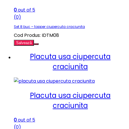
0
out of 5
(0)
Set 8 buc – topper ciupercuta craciunita
Cod Produs: IDTM08
Salvează
Placuta usa ciupercuta
craciunita
Placuta usa ciupercuta
craciunita
0
out of 5
(0)