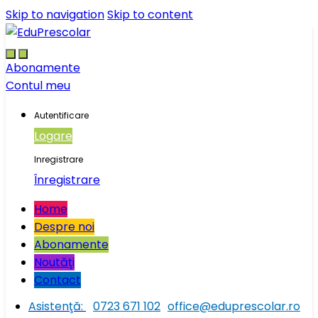
Skip to navigation
Skip to content
Abonamente
Contul meu
Autentificare
Logare
Inregistrare
Înregistrare
Home
Despre noi
Abonamente
Noutăţi
Contact
Asistenţă:
0723 671 102
office@eduprescolar.ro