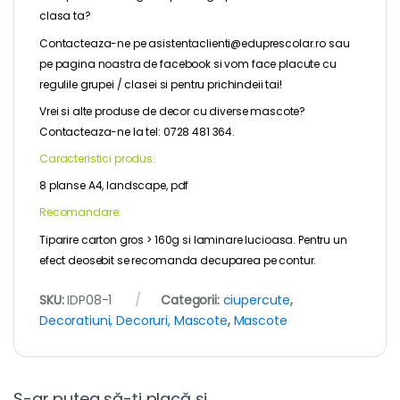
clasa ta?
Contacteaza-ne pe asistentaclienti@eduprescolar.ro sau
pe pagina noastra de
facebook
si vom face placute cu
regulile grupei / clasei si pentru prichindeii tai!
Vrei si alte produse de decor cu diverse mascote?
Contacteaza-ne la tel: 0728 481 364.
Caracteristici produs:
8 planse A4, landscape, pdf
Recomandare:
Tiparire carton gros > 160g si laminare lucioasa. Pentru un
efect deosebit se recomanda decuparea pe contur.
SKU:
IDP08-1
Categorii:
ciupercute
,
Decoratiuni, Decoruri, Mascote
,
Mascote
S-ar putea să-ți placă și…