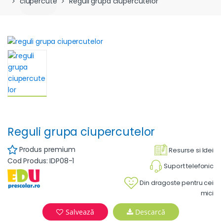
ciupercute
Reguli grupa ciupercutelor
Reguli grupa ciupercutelor
Produs premium
Resurse si Idei
Cod Produs: IDP08-1
Suport telefonic
Din dragoste pentru cei
mici
Salvează
Descarcă