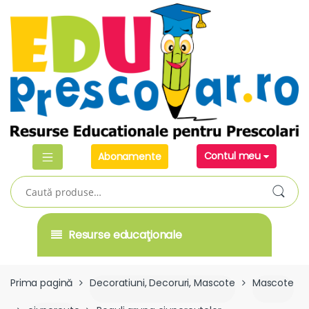
Skip
Skip
to
to
navigation
content
Contul meu
Abonamente
Caută
după:
Resurse educaţionale
Prima pagină
Decoratiuni, Decoruri, Mascote
Mascote