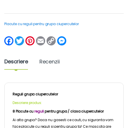
Placute cu reguli pentru grupa ciupercutelor
F
T
P
E
C
M
a
w
i
m
o
e
c
i
n
a
p
s
e
t
t
i
y
s
b
t
e
l
L
e
Descriere
Recenzii
o
e
r
i
n
o
r
e
n
g
k
s
k
e
t
r
Reguli grupa ciupercutelor
Descriere produs:
8 Placute cu
reguli
pentru grupa / clasa ciupercutelor
Ai alta grupa? Daca nu gasesti ce cauti, cu siguranta vom
face placute cu reguli si pentru grupa ta! Ce mascota are