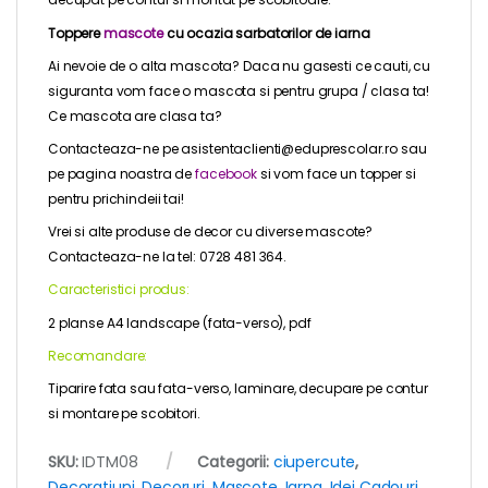
Toppere
mascote
cu ocazia sarbatorilor de iarna
Ai nevoie de o alta mascota? Daca nu gasesti ce cauti, cu
siguranta vom face o mascota si pentru grupa / clasa ta!
Ce mascota are clasa ta?
Contacteaza-ne pe asistentaclienti@eduprescolar.ro sau
pe pagina noastra de
facebook
si vom face un topper si
pentru prichindeii tai!
Vrei si alte produse de decor cu diverse mascote?
Contacteaza-ne la tel: 0728 481 364.
Caracteristici produs:
2 planse A4 landscape (fata-verso), pdf
Recomandare:
Tiparire fata sau fata-verso, laminare, decupare pe contur
si montare pe scobitori.
SKU:
IDTM08
Categorii:
ciupercute
,
Decoratiuni, Decoruri, Mascote
,
Iarna
,
Idei Cadouri
,