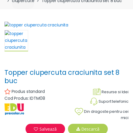
ciupercute
Topper ciupercuta craciunita set 8 buc
Topper ciupercuta craciunita set 8
buc
Produs standard
Resurse si Idei
Cod Produs: IDTM08
Suport telefonic
Din dragoste pentru cei
mici
Salvează
Descarcă