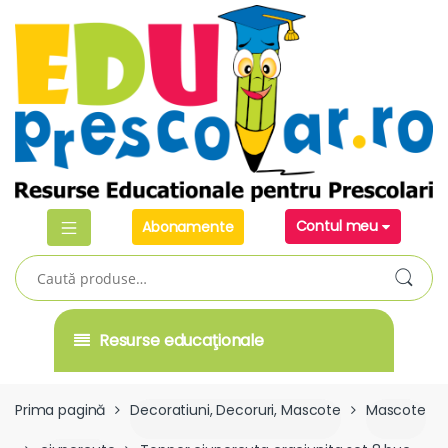
Skip
Skip
to
to
navigation
content
Contul meu
Abonamente
Caută
după:
Resurse educaţionale
Prima pagină
Decoratiuni, Decoruri, Mascote
Mascote