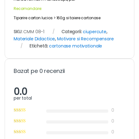
Recomandare:
Tiparire carton lucios > 160g si taiere cartonase
SKU:
CMM 08-1
Categorii:
ciupercute
,
Materiale Didactice
,
Motivare si Recompensare
Etichetă:
cartonase motivationale
Bazat pe 0 recenzii
0.0
per total
0
0
0