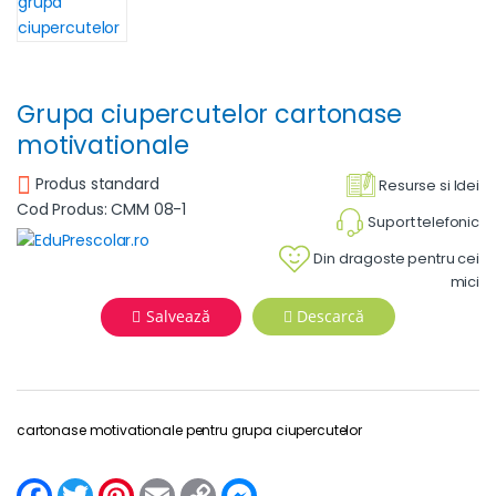
Grupa ciupercutelor cartonase
motivationale
Produs standard
Resurse si Idei
Cod Produs: CMM 08-1
Suport telefonic
Din dragoste pentru cei
mici
Salvează
Descarcă
cartonase motivationale pentru grupa ciupercutelor
F
T
P
E
C
M