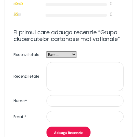
0
0
Fi primul care adauga recenzie “Grupa
ciupercutelor cartonase motivationale”
Recenziile tale
Recenziile tale
Nume
*
Email
*