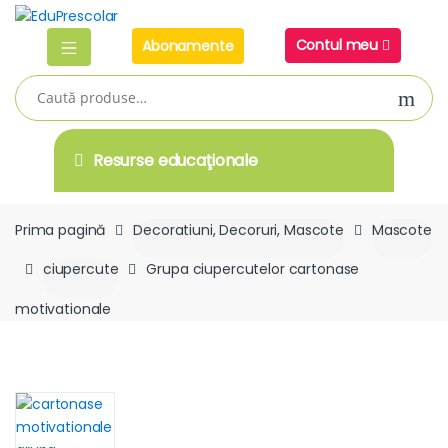
Skip
Skip
to
to
Contul meu
Abonamente
navigation
content
Caută
după:
Resurse educaţionale
Prima pagină
Decoratiuni, Decoruri, Mascote
Mascote
ciupercute
Grupa ciupercutelor cartonase
motivationale