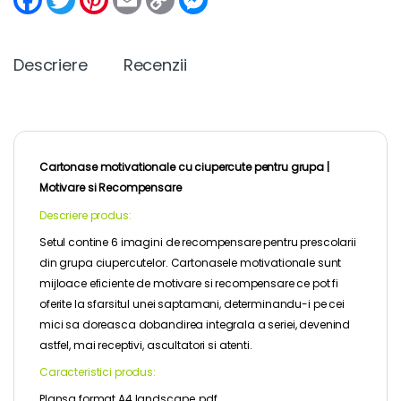
a
w
i
m
o
e
c
i
n
a
p
s
e
t
t
i
y
s
b
t
e
l
L
e
Descriere
Recenzii
o
e
r
i
n
o
r
e
n
g
k
s
k
e
t
r
Cartonase motivationale cu ciupercute pentru grupa |
Motivare si Recompensare
Descriere produs:
Setul contine 6 imagini de recompensare pentru prescolarii
din grupa ciupercutelor. Cartonasele motivationale sunt
mijloace eficiente de motivare si recompensare ce pot fi
oferite la sfarsitul unei saptamani, determinandu-i pe cei
mici sa doreasca dobandirea integrala a seriei, devenind
astfel, mai receptivi, ascultatori si atenti.
Caracteristici produs:
Plansa format A4 landscape, pdf