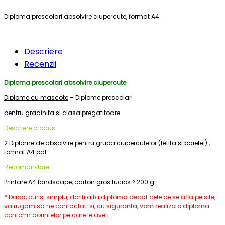
Diploma prescolari absolvire ciupercute, format A4.
Descriere
Recenzii
Diploma prescolari absolvire ciupercute
Diplome cu mascote
– Diplome prescolari
pentru gradinita si clasa pregatitoare
Descriere produs:
2 Diplome de absolvire pentru grupa ciupercutelor (fetita si baietel) ,
format A4 pdf
Recomandare:
Printare A4 landscape, carton gros lucios > 200 g
* Daca, pur si simplu, doriti alta diploma decat cele ce se afla pe site,
va rugam sa ne contactati si, cu siguranta, vom realiza o diploma
conform dorintelor pe care le aveti.