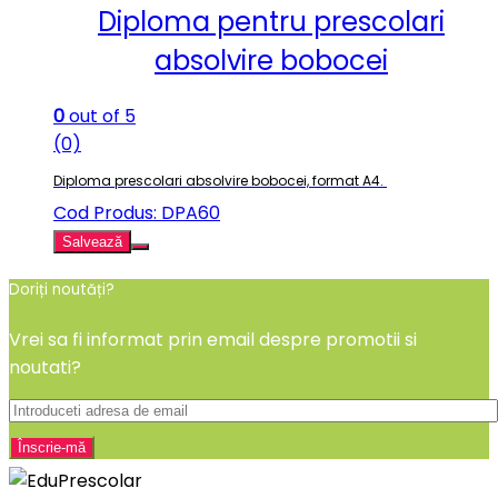
Diploma pentru prescolari
absolvire bobocei
0
out of 5
(0)
Diploma prescolari absolvire bobocei, format A4.
Cod Produs: DPA60
Salvează
Doriți noutăți?
Vrei sa fi informat prin email despre promotii si
noutati?