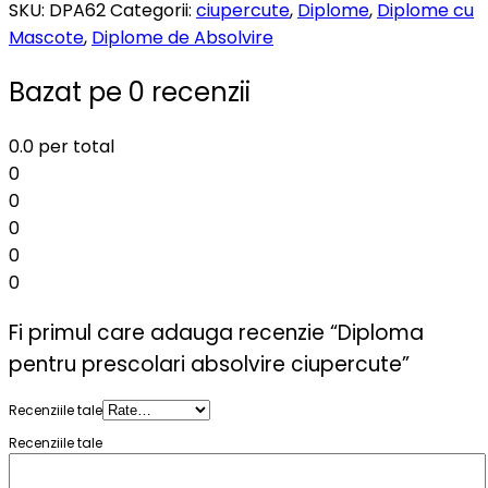
SKU:
DPA62
Categorii:
ciupercute
,
Diplome
,
Diplome cu
Mascote
,
Diplome de Absolvire
Bazat pe 0 recenzii
0.0
per total
0
0
0
0
0
Fi primul care adauga recenzie “Diploma
pentru prescolari absolvire ciupercute”
Recenziile tale
Recenziile tale