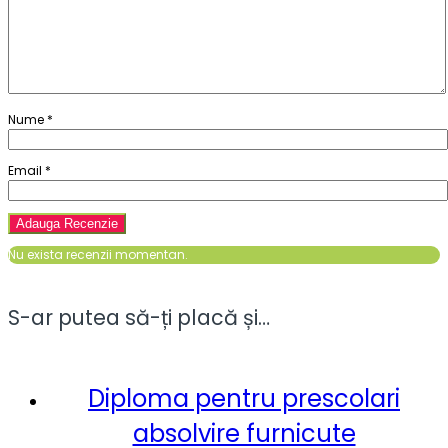
Nume
*
Email
*
Nu exista recenzii momentan.
S-ar putea să-ți placă și…
Diploma pentru prescolari
absolvire furnicute