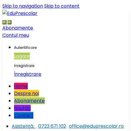
Skip to navigation
Skip to content
Abonamente
Contul meu
Autentificare
Logare
Inregistrare
Înregistrare
Home
Despre noi
Abonamente
Noutăţi
Contact
Asistenţă:
0723 671 102
office@eduprescolar.ro