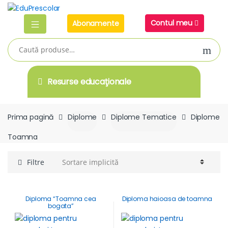
Skip
Skip
to
to
Contul meu
Abonamente
navigation
content
Caută
după:
Resurse educaţionale
Prima pagină
Diplome
Diplome Tematice
Diplome
Toamna
Filtre
Diploma “Toamna cea
Diploma haioasa de toamna
bogata”