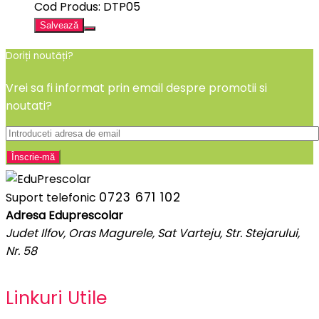
Cod Produs: DTP05
Salvează
Doriți noutăți?
Vrei sa fi informat prin email despre promotii si
noutati?
0723 671 102
Suport telefonic
Adresa Eduprescolar
Judet Ilfov, Oras Magurele, Sat Varteju, Str. Stejarului,
Nr. 58
Linkuri Utile