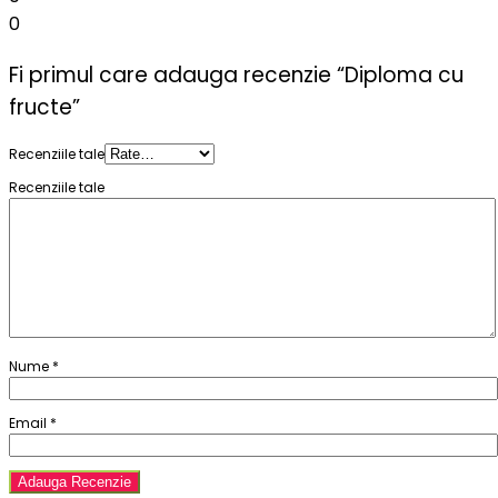
0
Fi primul care adauga recenzie “Diploma cu
fructe”
Recenziile tale
Recenziile tale
Nume
*
Email
*