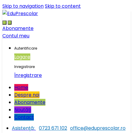
Skip to navigation
Skip to content
Abonamente
Contul meu
Autentificare
Logare
Inregistrare
Înregistrare
Home
Despre noi
Abonamente
Noutăţi
Contact
Asistenţă:
0723 671 102
office@eduprescolar.ro