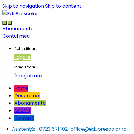
Skip to navigation
Skip to content
Abonamente
Contul meu
Autentificare
Logare
Inregistrare
Înregistrare
Home
Despre noi
Abonamente
Noutăţi
Contact
Asistenţă:
0723 671 102
office@eduprescolar.ro