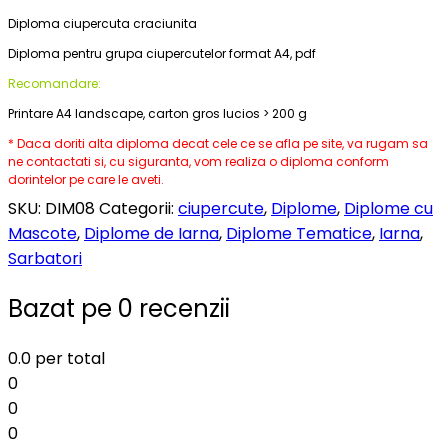
Diploma ciupercuta craciunita
Diploma pentru grupa ciupercutelor format A4, pdf
Recomandare:
Printare A4 landscape, carton gros lucios > 200 g
* Daca doriti alta diploma decat cele ce se afla pe site, va rugam sa
ne contactati si, cu siguranta, vom realiza o diploma conform
dorintelor pe care le aveti.
SKU:
DIM08
Categorii:
ciupercute
,
Diplome
,
Diplome cu
Mascote
,
Diplome de Iarna
,
Diplome Tematice
,
Iarna
,
Sarbatori
Bazat pe 0 recenzii
0.0
per total
0
0
0