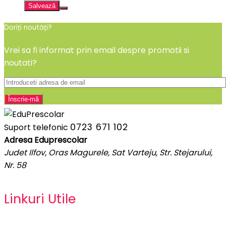
Salvează
Doriți noutăți?
Vrei sa fi informat prin email despre promotii si
noutati?
0723 671 102
Suport telefonic
Adresa Eduprescolar
Judet Ilfov, Oras Magurele, Sat Varteju, Str. Stejarului,
Nr. 58
Linkuri Utile