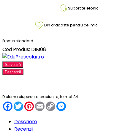
Suport telefonic
Din dragoste pentru cei mici
Produs standard
Cod Produs: DIM08
Salvează
Descarcă
Diploma ciupercuta craciunita, format A4.
Facebook
Twitter
Pinterest
Email
Copy
Messenger
Link
Descriere
Recenzii