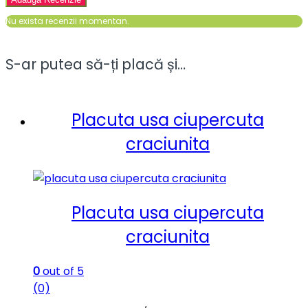
Nu exista recenzii momentan.
S-ar putea să-ți placă și…
Placuta usa ciupercuta
craciunita
Placuta usa ciupercuta
craciunita
0
out of 5
(0)