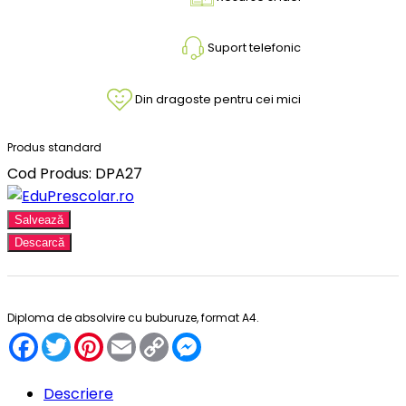
Suport telefonic
Din dragoste pentru cei mici
Produs standard
Cod Produs: DPA27
Salvează
Descarcă
Diploma de absolvire cu buburuze, format A4.
Facebook
Twitter
Pinterest
Email
Copy
Messenger
Link
Descriere