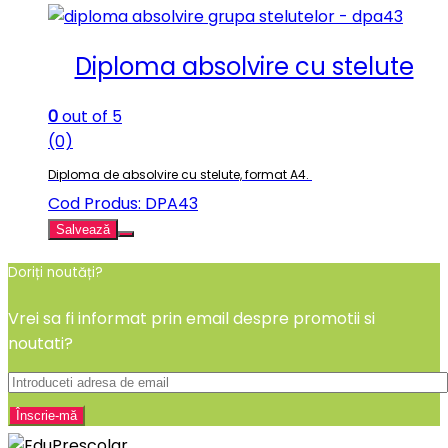
Diploma absolvire cu stelute
0
out of 5
(0)
Diploma de absolvire cu stelute, format A4.
Cod Produs: DPA43
Salvează
Doriți noutăți?
Vrei sa fi informat prin email despre promotii si
noutati?