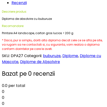
Recenzii
Descriere produs:
Diploma de absolvire cu buburuze
Recomandare:
Printare A4 landscape, carton gros lucios > 200 g
* Daca, pur si simplu, doriti alta diploma decat cele ce se afla pe site,
va rugam sa ne contactati si, cu siguranta, vom realiza o diploma
conform dorintelor pe care le aveti.
SKU:
DPA27
Categorii:
buburuze
,
Diplome
,
Diplome cu
Mascote
,
Diplome de Absolvire
Bazat pe 0 recenzii
0.0
per total
0
0
0