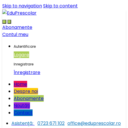
Skip to navigation
Skip to content
Abonamente
Contul meu
Autentificare
Logare
Inregistrare
Înregistrare
Home
Despre noi
Abonamente
Noutăţi
Contact
Asistenţă:
0723 671 102
office@eduprescolar.ro