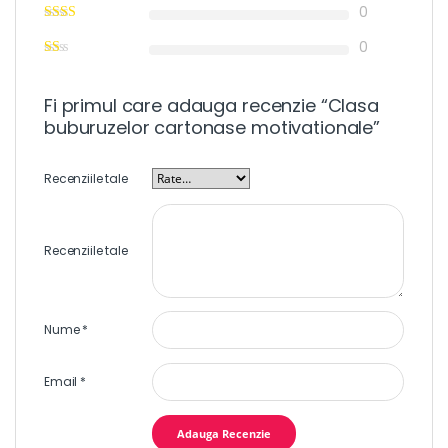
0
0
Fi primul care adauga recenzie “Clasa
buburuzelor cartonase motivationale”
Recenziile tale
Recenziile tale
Nume
*
Email
*