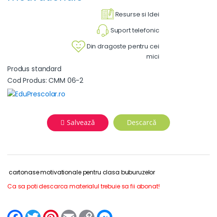
Resurse si Idei
Suport telefonic
Din dragoste pentru cei
mici
Produs standard
Cod Produs: CMM 06-2
Salvează
Descarcă
cartonase motivationale pentru clasa buburuzelor
Ca sa poti descarca materialul trebuie sa fii abonat!
F
T
P
E
C
M