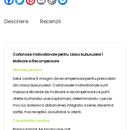
a
w
i
m
o
e
c
i
n
a
p
s
e
t
t
i
y
s
b
t
e
l
L
e
Descriere
Recenzii
o
e
r
i
n
o
r
e
n
g
k
s
k
e
t
r
Cartonase motivationale pentru clasa buburuzelor |
Motivare si Recompensare
Descriere produs:
Setul contine 6 imagini de recompensare pentru prescolarii
din clasa buburuzelor. Cartonasele motivationale sunt
mijloace eficiente de motivare si recompensare ce pot fi
oferite la sfarsitul unei saptamani, determinandu-i pe cei
mici sa doreasca dobandirea integrala a seriei, devenind
astfel, mai receptivi, ascultatori si atenti.
Caracteristici produs:
Plansa format A4 landscape, pdf