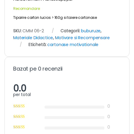
Recomandare:
Tiparire carton lucios > 160g si taiere cartonase
SKU:
CMM 06-2
Categorii:
buburuze
,
Materiale Didactice
,
Motivare si Recompensare
Etichetă:
cartonase motivationale
Bazat pe 0 recenzii
0.0
per total
0
0
0