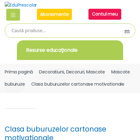
Skip
Skip
to
to
Contul meu
Abonamente
navigation
content
Caută
după:
Resurse educaţionale
Prima pagină
Decoratiuni, Decoruri, Mascote
Mascote
buburuze
Clasa buburuzelor cartonase motivationale
Clasa buburuzelor cartonase
motivationale