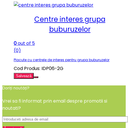
Centre interes grupa
buburuzelor
0
out of 5
(0)
Placute cu centrele de interes pentru grupa buburuzelor
Cod Produs: IDP06-2G
Salvează
Doriți noutăți?
Vrei sa fi informat prin email despre promotii si
noutati?