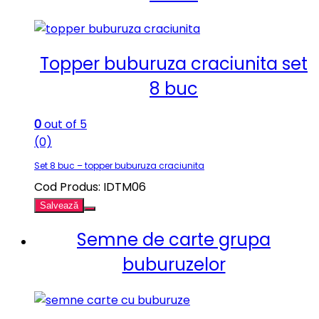
Topper buburuza craciunita set
8 buc
0
out of 5
(0)
Set 8 buc – topper buburuza craciunita
Cod Produs: IDTM06
Salvează
Semne de carte grupa
buburuzelor