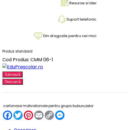
Resurse si Idei
Suport telefonic
Din dragoste pentru cei mici
Produs standard
Cod Produs: CMM 06-1
Salvează
Descarcă
cartonase motivationale pentru grupa buburuzelor
Facebook
Twitter
Pinterest
Email
Copy
Messenger
Link