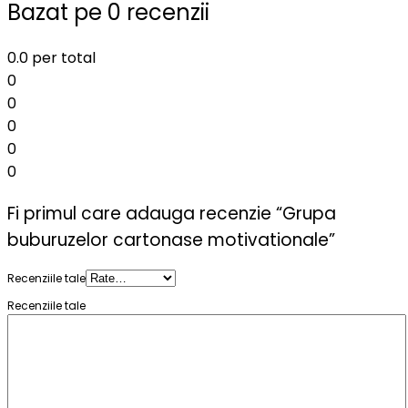
Bazat pe 0 recenzii
0.0
per total
0
0
0
0
0
Fi primul care adauga recenzie “Grupa
buburuzelor cartonase motivationale”
Recenziile tale
Recenziile tale