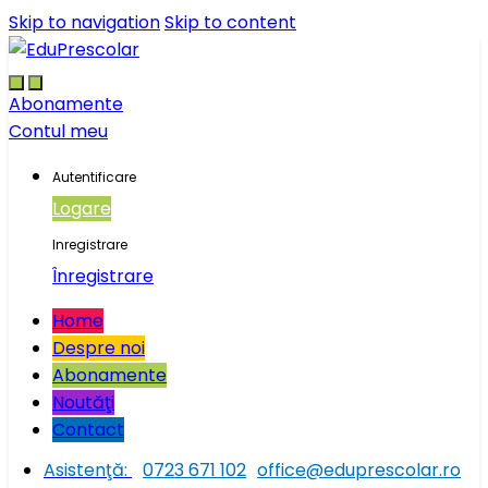
Skip to navigation
Skip to content
Abonamente
Contul meu
Autentificare
Logare
Inregistrare
Înregistrare
Home
Despre noi
Abonamente
Noutăţi
Contact
Asistenţă:
0723 671 102
office@eduprescolar.ro