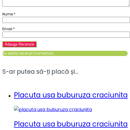
Nume
*
Email
*
Nu exista recenzii momentan.
S-ar putea să-ți placă și…
Placuta usa buburuza craciunita
Placuta usa buburuza craciunita