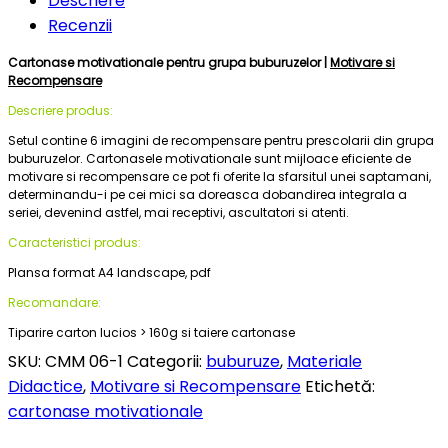
Descriere
Recenzii
Cartonase motivationale pentru grupa buburuzelor |
Motivare si
Recompensare
Descriere produs:
Setul contine 6 imagini de recompensare pentru prescolarii din grupa
buburuzelor. Cartonasele motivationale sunt mijloace eficiente de
motivare si recompensare ce pot fi oferite la sfarsitul unei saptamani,
determinandu-i pe cei mici sa doreasca dobandirea integrala a
seriei, devenind astfel, mai receptivi, ascultatori si atenti.
Caracteristici produs:
Plansa format A4 landscape, pdf
Recomandare:
Tiparire carton lucios > 160g si taiere cartonase
SKU:
CMM 06-1
Categorii:
buburuze
,
Materiale
Didactice
,
Motivare si Recompensare
Etichetă:
cartonase motivationale