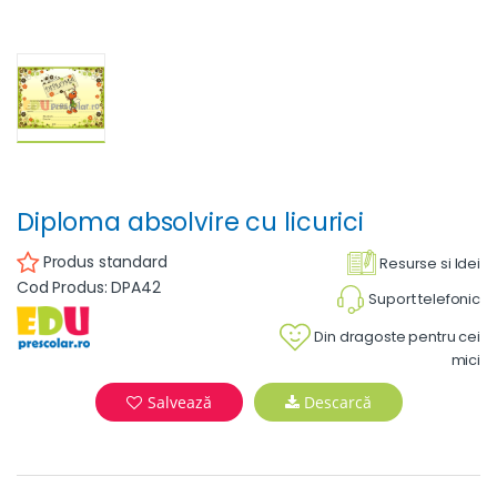
Diploma absolvire cu licurici
Produs standard
Resurse si Idei
Cod Produs: DPA42
Suport telefonic
Din dragoste pentru cei
mici
Salvează
Descarcă