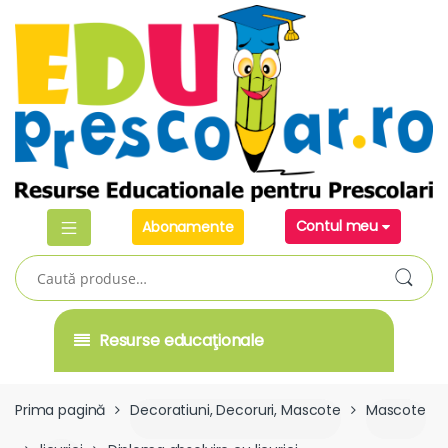
Skip
Skip
to
to
navigation
content
Contul meu
Abonamente
Caută
după:
Resurse educaţionale
Prima pagină
Decoratiuni, Decoruri, Mascote
Mascote