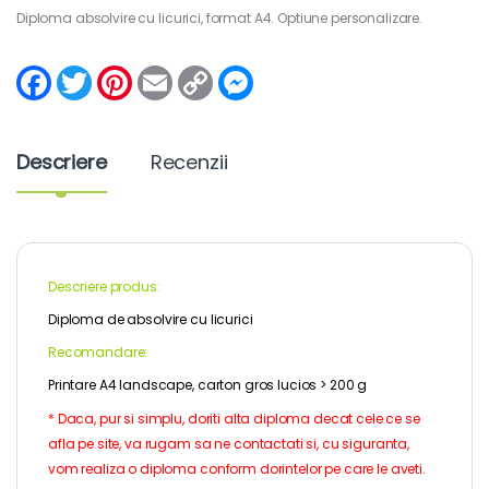
Diploma absolvire cu licurici, format A4. Optiune personalizare.
F
T
P
E
C
M
a
w
i
m
o
e
c
i
n
a
p
s
e
t
t
i
y
s
b
t
e
l
L
e
Descriere
Recenzii
o
e
r
i
n
o
r
e
n
g
k
s
k
e
t
r
Descriere produs:
Diploma de absolvire cu licurici
Recomandare:
Printare A4 landscape, carton gros lucios > 200 g
* Daca, pur si simplu, doriti alta diploma decat cele ce se
afla pe site, va rugam sa ne contactati si, cu siguranta,
vom realiza o diploma conform dorintelor pe care le aveti.