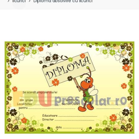
licurici
Diploma absolvire cu licurici