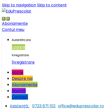
Skip to navigation
Skip to content
Abonamente
Contul meu
Autentificare
Logare
Inregistrare
Înregistrare
Home
Despre noi
Abonamente
Noutăţi
Contact
Asistenţă:
0723 671 102
office@eduprescolar.ro