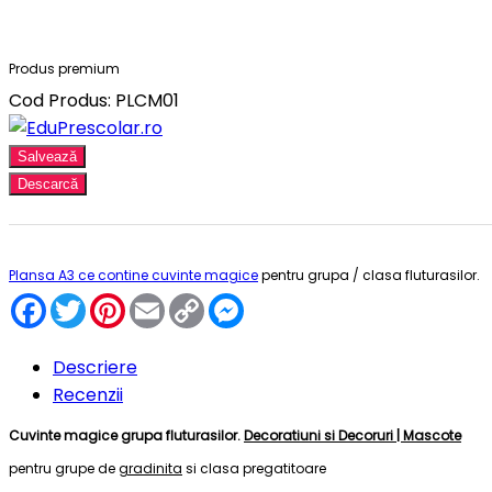
Produs premium
Cod Produs: PLCM01
Salvează
Descarcă
Plansa A3 ce contine cuvinte magice
pentru grupa / clasa fluturasilor.
Facebook
Twitter
Pinterest
Email
Copy
Messenger
Link
Descriere
Recenzii
Cuvinte magice grupa fluturasilor.
Decoratiuni si Decoruri | Mascote
pentru grupe de
gradinita
si clasa pregatitoare