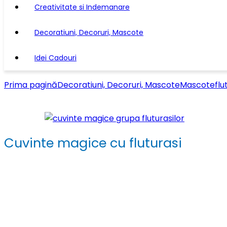
Creativitate si Indemanare
Decoratiuni, Decoruri, Mascote
Idei Cadouri
Prima pagină
Decoratiuni, Decoruri, Mascote
Mascote
flu
Cuvinte magice cu fluturasi