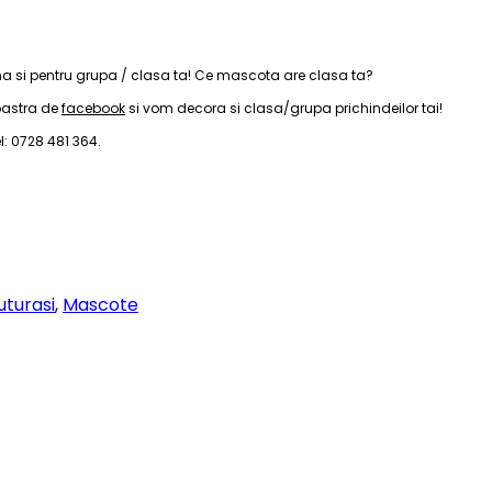
a si pentru grupa / clasa ta! Ce mascota are clasa ta?
oastra de
facebook
si vom decora si clasa/grupa prichindeilor tai!
: 0728 481 364.
luturasi
,
Mascote