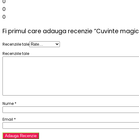
0
0
0
Fi primul care adauga recenzie “Cuvinte magice
Recenziile tale
Recenziile tale
Nume
*
Email
*