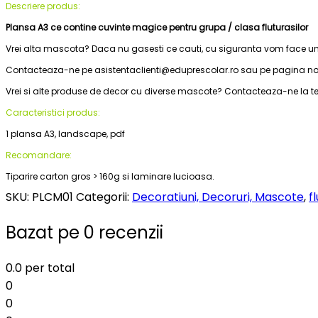
Descriere produs:
Plansa A3 ce contine cuvinte magice pentru grupa / clasa fluturasilor
Vrei alta mascota? Daca nu gasesti ce cauti, cu siguranta vom face un
Contacteaza-ne pe asistentaclienti@eduprescolar.ro sau pe pagina n
Vrei si alte produse de decor cu diverse mascote? Contacteaza-ne la tel
Caracteristici produs:
1 plansa A3, landscape, pdf
Recomandare:
Tiparire carton gros > 160g si laminare lucioasa.
SKU:
PLCM01
Categorii:
Decoratiuni, Decoruri, Mascote
,
f
Bazat pe 0 recenzii
0.0
per total
0
0