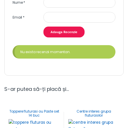
Nume
*
Email
*
Nu exista recenzii momentan.
S-ar putea să-ți placă și…
Toppere fluturasi ou Paste set
Centre interes grupa
14 buc
fluturasilor