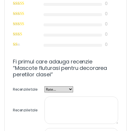
0
0
0
0
0
Fi primul care adauga recenzie
“Mascote fluturasi pentru decorarea
peretilor clasei”
Recenziile tale
Recenziile tale