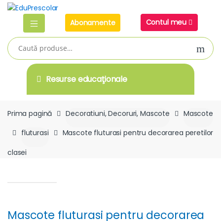
Skip
Skip
to
to
Contul meu
Abonamente
navigation
content
Caută
după:
Resurse educaţionale
Prima pagină
Decoratiuni, Decoruri, Mascote
Mascote
fluturasi
Mascote fluturasi pentru decorarea peretilor
clasei
Mascote fluturasi pentru decorarea