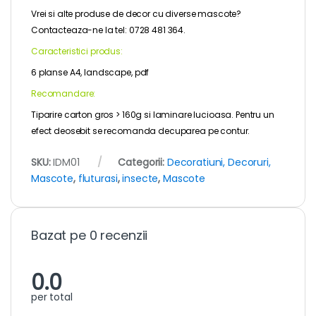
Vrei si alte produse de decor cu diverse mascote?
Contacteaza-ne la tel: 0728 481 364.
Caracteristici produs:
6 planse A4, landscape, pdf
Recomandare:
Tiparire carton gros > 160g si laminare lucioasa. Pentru un
efect deosebit se recomanda decuparea pe contur.
SKU:
IDM01
Categorii:
Decoratiuni, Decoruri,
Mascote
,
fluturasi
,
insecte
,
Mascote
Bazat pe 0 recenzii
0.0
per total