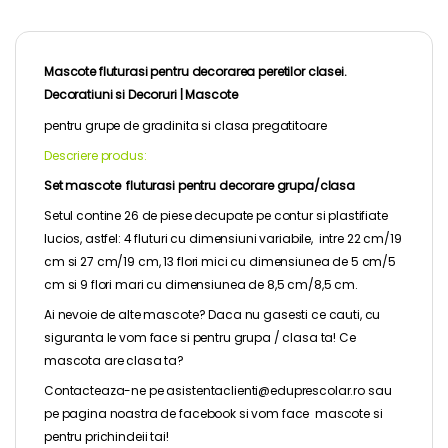
Mascote fluturasi pentru decorarea peretilor clasei.
Decoratiuni si Decoruri | Mascote
pentru grupe de
gradinita
si clasa pregatitoare
Descriere produs:
Set mascote fluturasi pentru decorare grupa/clasa
Setul contine 26 de piese decupate pe contur si plastifiate
lucios, astfel: 4 fluturi cu dimensiuni variabile, intre 22 cm/19
cm si 27 cm/19 cm, 13 flori mici cu dimensiunea de 5 cm/5
cm si 9 flori mari cu dimensiunea de 8,5 cm/8,5 cm.
Ai nevoie de alte mascote? Daca nu gasesti ce cauti, cu
siguranta le vom face si pentru grupa / clasa ta! Ce
mascota are clasa ta?
Contacteaza-ne pe asistentaclienti@eduprescolar.ro sau
pe pagina noastra de
facebook
si vom face mascote si
pentru prichindeii tai!