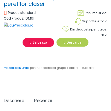
peretilor clasei
Produs standard
Resurse si Idei
Cod Produs: IDM01
Suport telefonic
Din dragoste pentru cei
mici
Salvează
Descarcă
Mascote fluturasi
pentru decorarea grupei / clasei fluturasilor.
Descriere
Recenzii