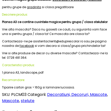
pentru grupe de
gradinita
si clasa pregatitoare
Descriere produs:
Plansa A3 ce contine cuvintele magice pentru grupa / clasa stelutelor
Vrei alta mascota? Daca nu gasesti ce cauti, cu siguranta vom face
una si pentru grupa / clasa ta! Ce mascota are clasa ta?
Contacteaza-ne pe asistentaclienti@eduprescolar.ro sau pe pagina
noastra de
facebook
si vom decora si clasa/grupa prichindeilor tai!
Vrei si alte produse de decor cu diverse mascote? Contacteaza-ne la
tel: 0728 481 364.
Caracteristici produs:
1 plansa A3, landscape, pdf
Recomandare:
Tiparire carton gros > 160g si laminare lucioasa.
SKU:
PLCM03
Categorii:
Decoratiuni, Decoruri, Mascote
,
Mascote
,
stelute