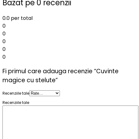
Bazat pe 0 recenzii
0.0
per total
0
0
0
0
0
Fi primul care adauga recenzie “Cuvinte
magice cu stelute”
Recenziile tale
Recenziile tale