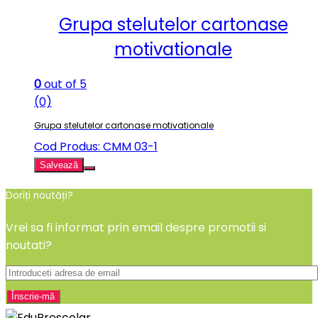
Grupa stelutelor cartonase
motivationale
0
out of 5
(0)
Grupa stelutelor cartonase motivationale
Cod Produs: CMM 03-1
Salvează
Doriți noutăți?
Vrei sa fi informat prin email despre promotii si
noutati?