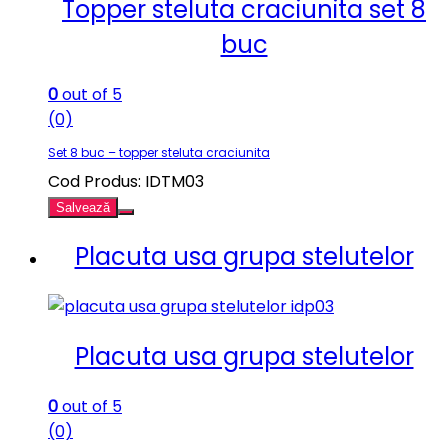
Topper steluta craciunita set 8
buc
0
out of 5
(0)
Set 8 buc – topper steluta craciunita
Cod Produs: IDTM03
Salvează
Placuta usa grupa stelutelor
Placuta usa grupa stelutelor
0
out of 5
(0)