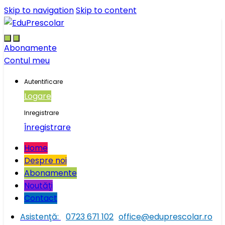
Skip to navigation
Skip to content
Abonamente
Contul meu
Autentificare
Logare
Inregistrare
Înregistrare
Home
Despre noi
Abonamente
Noutăţi
Contact
Asistenţă:
0723 671 102
office@eduprescolar.ro