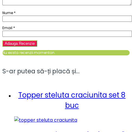
Nume
*
Email
*
Nu exista recenzii momentan.
S-ar putea să-ți placă și…
Topper steluta craciunita set 8
buc