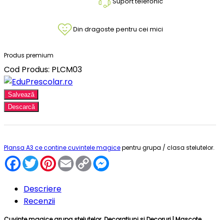
Suport telefonic
Din dragoste pentru cei mici
Produs premium
Cod Produs: PLCM03
Salvează
Descarcă
Plansa A3 ce contine cuvintele magice
pentru grupa / clasa stelutelor.
Facebook
Twitter
Pinterest
Email
Copy
Messenger
Link
Descriere
Recenzii
Cuvinte magice grupa stelutelor.
Decoratiuni si Decoruri | Mascote