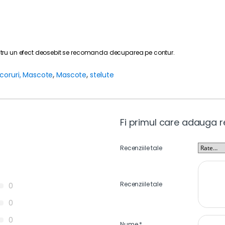
Pentru un efect deosebit se recomanda decuparea pe contur.
coruri, Mascote
,
Mascote
,
stelute
Fi primul care adauga r
Recenziile tale
Recenziile tale
0
0
0
Nume
*