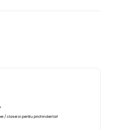
?
 / clasei si pentru prichindeii tai!