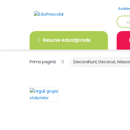
Skip
Skip
Asiste
to
to
navigation
content
Searc
for:
Resurse educaţionale
Prima pagină
Decoratiuni, Decoruri, Masc