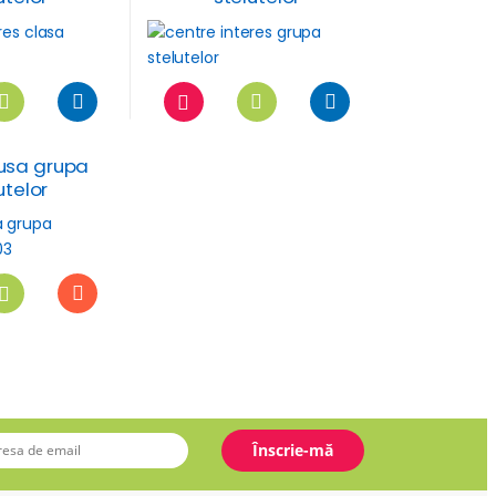
usa grupa
utelor