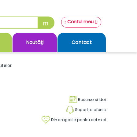
Contul meu
Noutăţi
Contact
utelor
Resurse si Idei
Suport telefonic
Din dragoste pentru cei mici