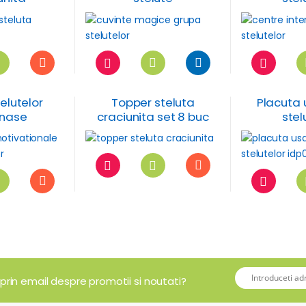
elutelor
Topper steluta
Placuta 
onase
craciunita set 8 buc
stel
tionale
 prin email despre promotii si noutati?