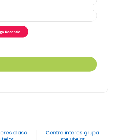
teres clasa
Centre interes grupa
utelor
stelutelor