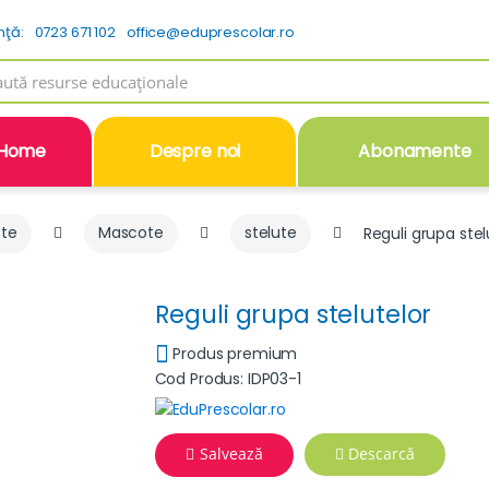
nţă:
0723 671 102
office@eduprescolar.ro
h
Home
Despre noi
Abonamente
ote
Mascote
stelute
Reguli grupa stel
Reguli grupa stelutelor
Produs premium
Cod Produs: IDP03-1
Salvează
Descarcă