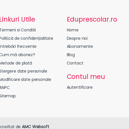
Linkuri Utile
Eduprescolar.ro
Termeni si Conditii
Home
Politică de confidențialitate
Despre noi
Întrebări frecvente
Abonamente
Cum mă abonez?
Blog
Metode de plată
Contact
Stergere date personale
Contul meu
Modificare date personale
Autentificare
ANPC
Sitemap
ezvoltat de
AMC Websoft