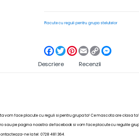
Placute cu reguli pentru grupa stelutelor
F
T
P
E
C
M
a
w
i
m
o
e
c
i
n
a
p
s
Descriere
e
t
t
Recenzii
i
y
s
b
t
e
l
L
e
o
e
r
i
n
o
r
e
n
g
k
s
k
e
t
r
nta vom face placute cu reguli si pentru grupa ta! Ce mascota are clasa ta
.ro sau pe pagina noastra de
facebook
si vom face placute cu regulile grupei
ontacteaza-ne la tel: 0728 481 364.