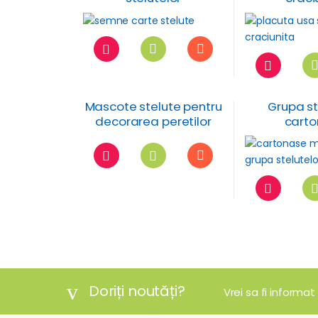
Mascote stelute pentru
Grupa st
decorarea peretilor
cart
clasei
motiva
Doriți noutăți?
Vrei sa fi informat