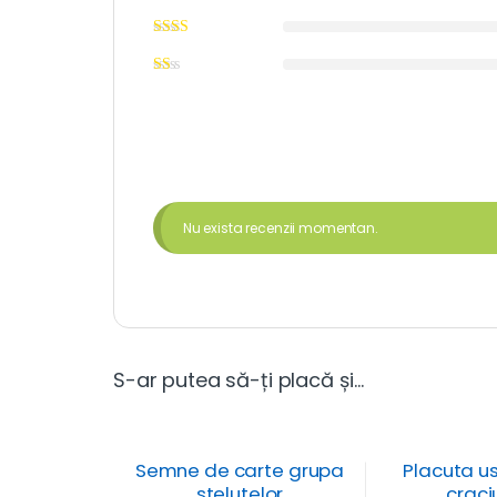
Nu exista recenzii momentan.
S-ar putea să-ți placă și…
Semne de carte grupa
Placuta u
stelutelor
craci