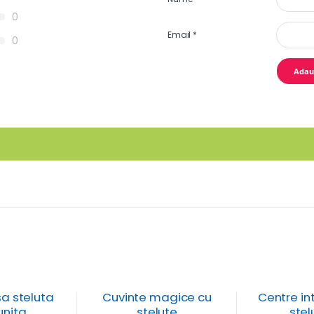
0
Email
*
0
sa steluta
Cuvinte magice cu
Centre in
unita
stelute
stel