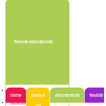
Resurse educaţionale
Resurse Gratuite
Home
Despre
Abonamente
Noutăţi
Materiale Didactice
noi