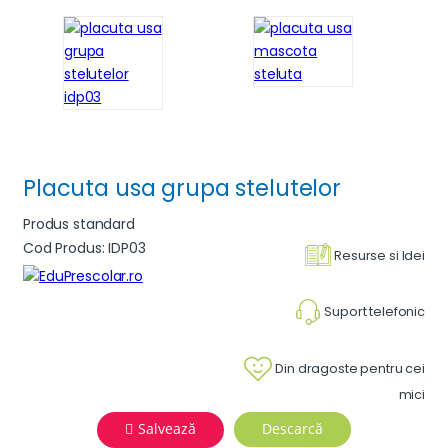
Placuta usa grupa stelutelor
Produs standard
Cod Produs: IDP03
Resurse si Idei
Suport telefonic
Din dragoste pentru cei
mici
Salvează
Descarcă