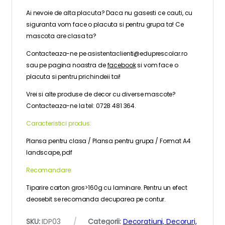
Ai nevoie de alta placuta? Daca nu gasesti ce cauti, cu
siguranta vom face o placuta si pentru grupa ta! Ce
mascota are clasa ta?
Contacteaza-ne pe asistentaclienti@eduprescolar.ro
sau pe pagina noastra de
facebook
si vom face o
placuta si pentru prichindeii tai!
Vrei si alte produse de decor cu diverse mascote?
Contacteaza-ne la tel: 0728 481 364.
Caracteristici produs:
Plansa pentru clasa / Plansa pentru grupa / Format A4
landscape, pdf
Recomandare:
Tiparire carton gros>160g cu laminare. Pentru un efect
deosebit se recomanda decuparea pe contur.
SKU:
IDP03
Categorii:
Decoratiuni, Decoruri,