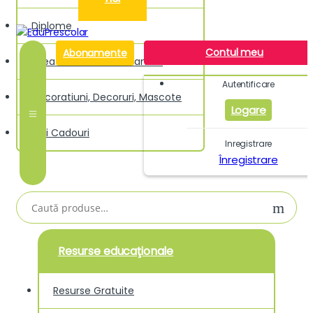
Diplome
Contul meu
Abonamente
Creativitate si Indemanare
Autentificare
Decoratiuni, Decoruri, Mascote
Logare
Idei Cadouri
Inregistrare
Înregistrare
Caută
după:
Resurse educaţionale
Resurse Gratuite