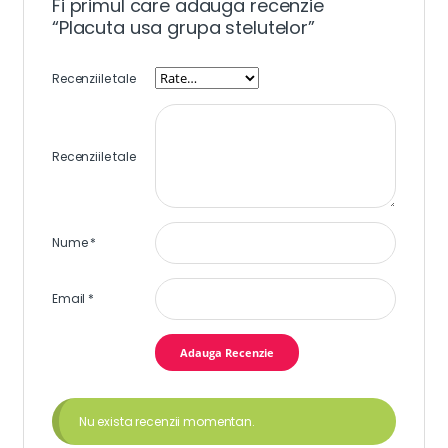
Fi primul care adauga recenzie
“Placuta usa grupa stelutelor”
Recenziile tale
Recenziile tale
Nume
*
Email
*
Nu exista recenzii momentan.