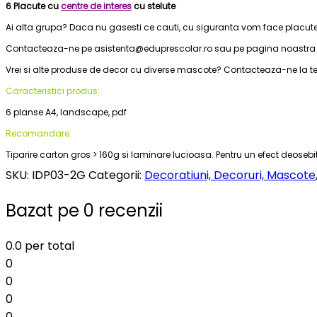
6 Placute cu
centre de interes
cu stelute
Ai alta grupa? Daca nu gasesti ce cauti, cu siguranta vom face placute 
Contacteaza-ne pe asistenta@eduprescolar.ro sau pe pagina noastra
Vrei si alte produse de decor cu diverse mascote? Contacteaza-ne la tel
Caracteristici produs:
6 planse A4, landscape, pdf
Recomandare:
Tiparire carton gros > 160g si laminare lucioasa. Pentru un efect deos
SKU:
IDP03-2G
Categorii:
Decoratiuni, Decoruri, Mascote
Bazat pe 0 recenzii
0.0
per total
0
0
0
0