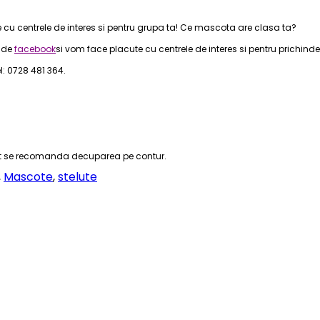
cu centrele de interes si pentru grupa ta! Ce mascota are clasa ta?
 de
facebook
si vom face placute cu centrele de interes si pentru prichindeii
: 0728 481 364.
ebit se recomanda decuparea pe contur.
,
Mascote
,
stelute