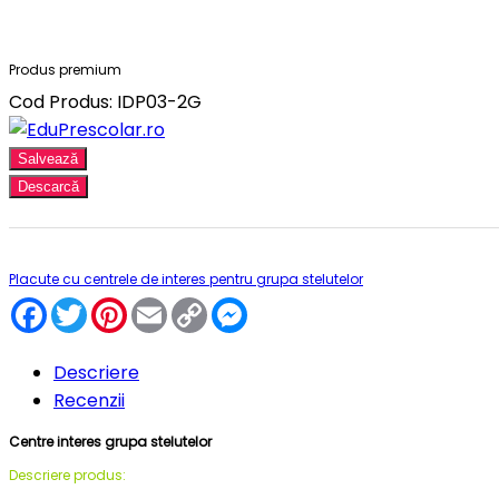
Produs premium
Cod Produs: IDP03-2G
Salvează
Descarcă
Placute cu centrele de interes pentru grupa stelutelor
Facebook
Twitter
Pinterest
Email
Copy
Messenger
Link
Descriere
Recenzii
Centre interes grupa stelutelor
Descriere produs: