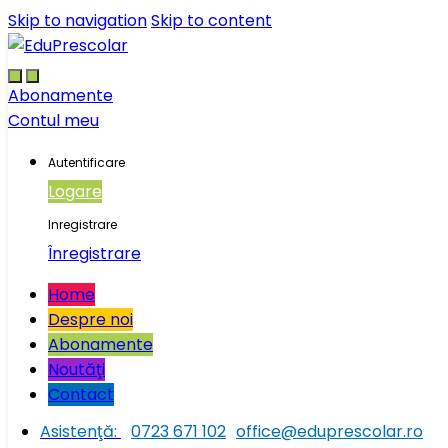
Skip to navigation
Skip to content
Abonamente
Contul meu
Autentificare
Logare
Inregistrare
Înregistrare
Home
Despre noi
Abonamente
Noutăţi
Contact
Asistenţă:
0723 671 102
office@eduprescolar.ro