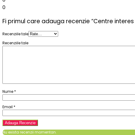
0
Fi primul care adauga recenzie “Centre interes 
Recenziile tale
Recenziile tale
Nume
*
Email
*
Nu exista recenzii momentan.