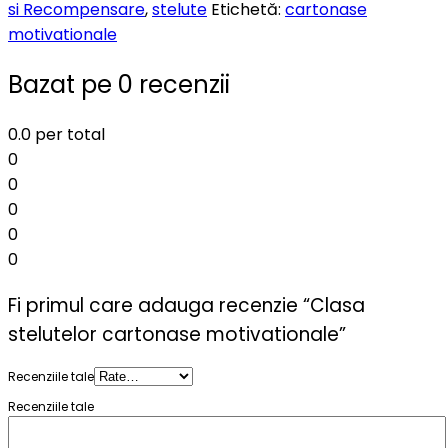
si Recompensare
,
stelute
Etichetă:
cartonase
motivationale
Bazat pe 0 recenzii
0.0
per total
0
0
0
0
0
Fi primul care adauga recenzie “Clasa
stelutelor cartonase motivationale”
Recenziile tale
Recenziile tale