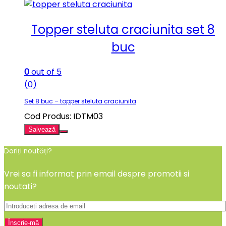
Topper steluta craciunita set 8
buc
0
out of 5
(0)
Set 8 buc – topper steluta craciunita
Cod Produs: IDTM03
Salvează
Doriți noutăți?
Vrei sa fi informat prin email despre promotii si
noutati?