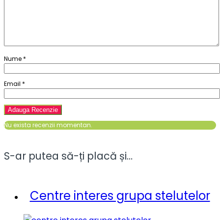
Nume
*
Email
*
Nu exista recenzii momentan.
S-ar putea să-ți placă și…
Centre interes grupa stelutelor