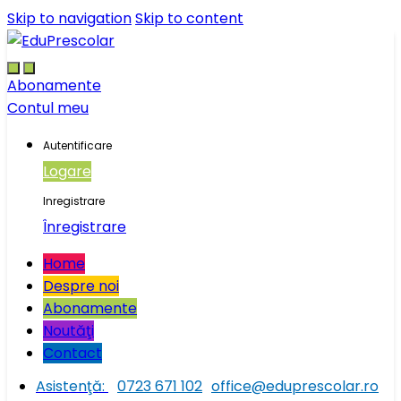
Skip to navigation
Skip to content
Abonamente
Contul meu
Autentificare
Logare
Inregistrare
Înregistrare
Home
Despre noi
Abonamente
Noutăţi
Contact
Asistenţă:
0723 671 102
office@eduprescolar.ro