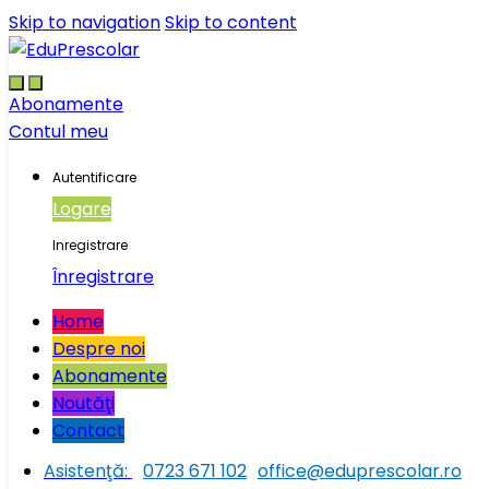
Skip to navigation
Skip to content
Abonamente
Contul meu
Autentificare
Logare
Inregistrare
Înregistrare
Home
Despre noi
Abonamente
Noutăţi
Contact
Asistenţă:
0723 671 102
office@eduprescolar.ro