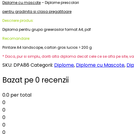
Diplome cu mascote
– Diplome prescolari
pentru gradinita si clasa pregatitoare
Descriere produs:
Diploma pentru grupa greierasilor format A4, pdf
Recomandare:
Printare A4 landscape, carton gros lucios > 200 g
* Daca, pur si simplu, doriti alta diploma decat cele ce se afla pe site,
SKU:
DPA86
Categorii:
Diplome
,
Diplome cu Mascote
,
Di
Bazat pe 0 recenzii
0.0
per total
0
0
0
0
0