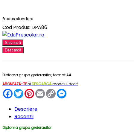
Produs standard
Cod Produs: DPA86
Salvează
Descarcă
Diploma grupa greierasilor, format A4.
ABONEAZĂ-TE
si
DESCARCĂ
modelul dorit!
Facebook
Twitter
Pinterest
Email
Copy
Messenger
Link
Descriere
Recenzii
Diploma grupa greierasilor