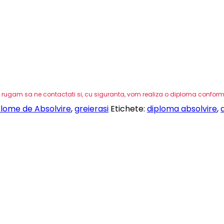
 va rugam sa ne contactati si, cu siguranta, vom realiza o diploma conform d
plome de Absolvire
,
greierasi
Etichete:
diploma absolvire
,