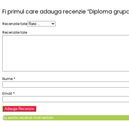
Fi primul care adauga recenzie “Diploma grupa 
Recenziile tale
Recenziile tale
Nume
*
Email
*
Nu exista recenzii momentan.