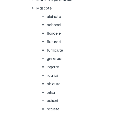
Mascote
albinute
bobocei
floricele
fluturasi
furnicute
greierasi
ingerasi
licurici
pisicute
pitici
puisori
ratuste