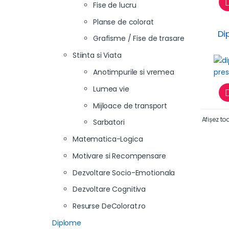
Fise de lucru
Planse de colorat
Di
Grafisme / Fise de trasare
Stiinta si Viata
Anotimpurile si vremea
Lumea vie
Mijloace de transport
Afișez to
Sarbatori
Matematica-Logica
Motivare si Recompensare
Dezvoltare Socio-Emotionala
Dezvoltare Cognitiva
Resurse DeColorat.ro
Diplome