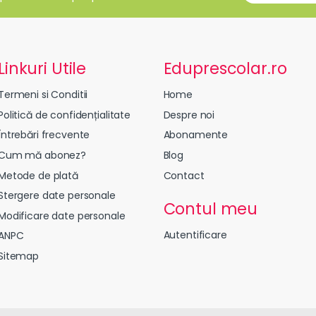
Linkuri Utile
Eduprescolar.ro
Termeni si Conditii
Home
Politică de confidențialitate
Despre noi
Întrebări frecvente
Abonamente
Cum mă abonez?
Blog
Metode de plată
Contact
Stergere date personale
Contul meu
Modificare date personale
Autentificare
ANPC
Sitemap