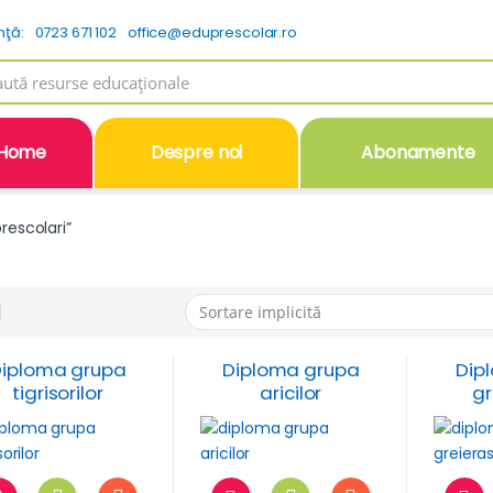
nţă:
0723 671 102
office@eduprescolar.ro
h
Home
Despre noi
Abonamente
rescolari”
iploma grupa
Diploma grupa
Dip
tigrisorilor
aricilor
gr