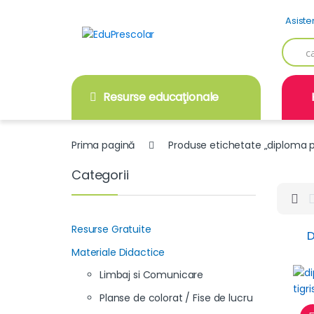
Skip
Skip
Asiste
to
to
navigation
content
Searc
for:
Resurse educaţionale
Prima pagină
Produse etichetate „diploma p
Categorii
Resurse Gratuite
D
Materiale Didactice
Limbaj si Comunicare
Planse de colorat / Fise de lucru