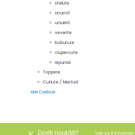
stelute
strumfi
ursuleti
veverite
buburuze
ciupercute
iepurasi
Toppere
Cutiute / Marturii
Idei Cadouri
Doriți noutăți?
Vrei sa fi informat