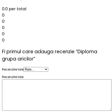
0.0
per total
0
0
0
0
0
Fi primul care adauga recenzie “Diploma
grupa aricilor”
Recenziile tale
Recenziile tale