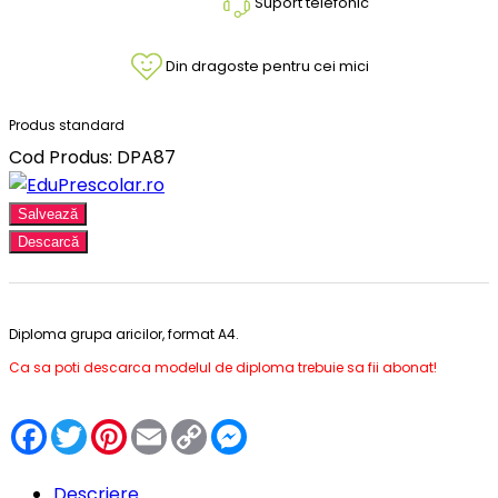
Suport telefonic
Din dragoste pentru cei mici
Produs standard
Cod Produs: DPA87
Salvează
Descarcă
Diploma grupa aricilor, format A4.
Ca sa poti descarca modelul de diploma trebuie sa fii abonat!
Facebook
Twitter
Pinterest
Email
Copy
Messenger
Link
Descriere