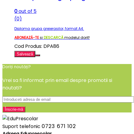
0
out of 5
(0)
Diploma grupa greierasilor, format A4.
ABONEAZĂ-TE
si
DESCARCĂ
modelul dorit!
Cod Produs: DPA86
Salvează
Doriți noutăți?
Vrei sa fi informat prin email despre promotii si
noutati?
0723 671 102
Suport telefonic
Adresa Eduprescolar