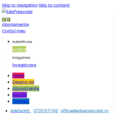
Skip to navigation
Skip to content
Abonamente
Contul meu
Autentificare
Logare
Inregistrare
Înregistrare
Home
Despre noi
Abonamente
Noutăţi
Contact
Asistenţă:
0723 671 102
office@eduprescolar.ro