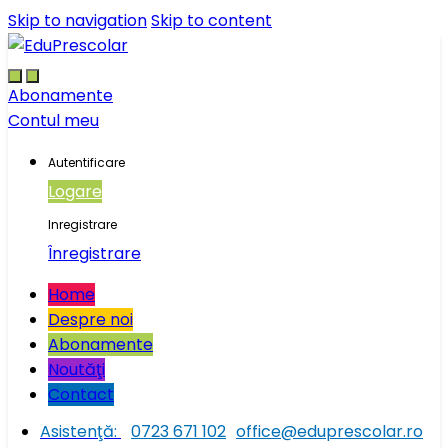
Skip to navigation
Skip to content
Abonamente
Contul meu
Autentificare
Logare
Inregistrare
Înregistrare
Home
Despre noi
Abonamente
Noutăţi
Contact
Asistenţă:
0723 671 102
office@eduprescolar.ro