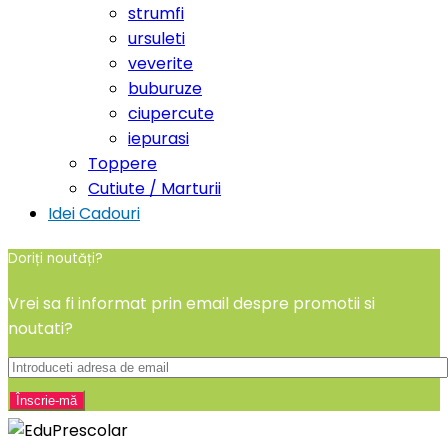
strumfi
ursuleti
veverite
buburuze
ciupercute
iepurasi
Toppere
Cutiute / Marturii
Idei Cadouri
Doriți noutăți?
Vrei sa fi informat prin email despre promotii si
noutati?