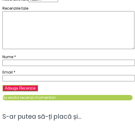
Recenziile tale
Nume
*
Email
*
Nu exista recenzii momentan.
S-ar putea să-ți placă și…