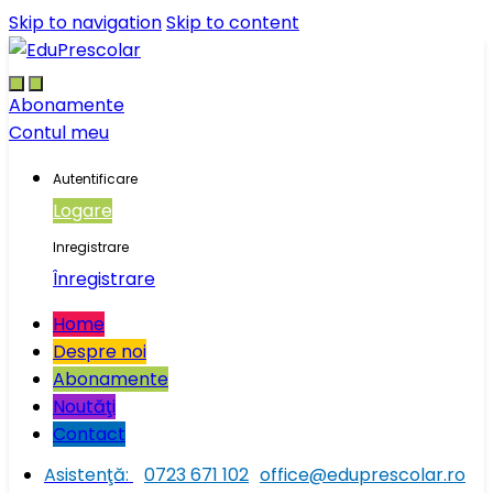
Skip to navigation
Skip to content
Abonamente
Contul meu
Autentificare
Logare
Inregistrare
Înregistrare
Home
Despre noi
Abonamente
Noutăţi
Contact
Asistenţă:
0723 671 102
office@eduprescolar.ro