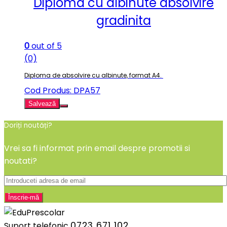
Diploma cu albinute absolvire
gradinita
0
out of 5
(0)
Diploma de absolvire cu albinute, format A4.
Cod Produs: DPA57
Salvează
Doriți noutăți?
Vrei sa fi informat prin email despre promotii si
noutati?
0723 671 102
Suport telefonic