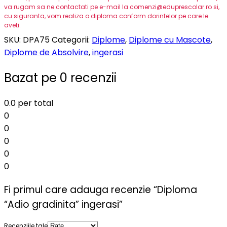
va rugam sa ne contactati pe e-mail la comenzi@eduprescolar.ro si,
cu siguranta, vom realiza o diploma conform dorintelor pe care le
aveti.
SKU:
DPA75
Categorii:
Diplome
,
Diplome cu Mascote
,
Diplome de Absolvire
,
ingerasi
Bazat pe 0 recenzii
0.0
per total
0
0
0
0
0
Fi primul care adauga recenzie “Diploma
“Adio gradinita” ingerasi”
Recenziile tale