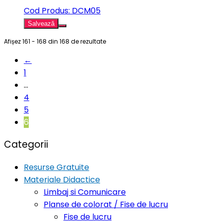
Cod Produs: DCM05
Salvează
Afișez 161 - 168 din 168 de rezultate
←
1
…
4
5
6
Categorii
Resurse Gratuite
Materiale Didactice
Limbaj si Comunicare
Planse de colorat / Fise de lucru
Fise de lucru