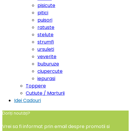
pisicute
pitici
puisori
ratuste
stelute
strumfi
ursuleti
veverite
buburuze
ciupercute
iepurasi
Toppere
Cutiute / Marturii
Idei Cadouri
Doriți noutăți?
Vrei sa fi informat prin email despre promotii si