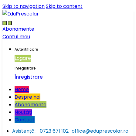
Skip to navigation
Skip to content
Abonamente
Contul meu
Autentificare
Logare
Inregistrare
Înregistrare
Home
Despre noi
Abonamente
Noutăţi
Contact
Asistenţă:
0723 671 102
office@eduprescolar.ro