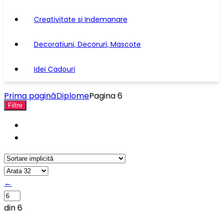
Creativitate si Indemanare
Decoratiuni, Decoruri, Mascote
Idei Cadouri
Prima pagină
Diplome
Pagina 6
Filtre
←
din 6