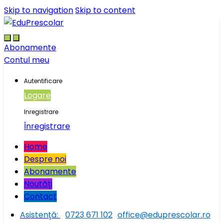
Skip to navigation
Skip to content
Abonamente
Contul meu
Autentificare
Logare
Inregistrare
Înregistrare
Home
Despre noi
Abonamente
Noutăţi
Contact
Asistenţă:
0723 671 102
office@eduprescolar.ro