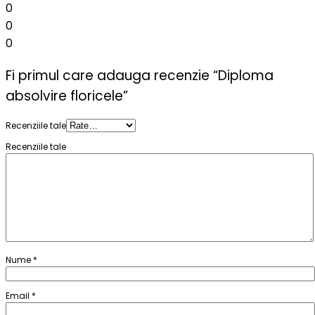
0
0
0
Fi primul care adauga recenzie “Diploma
absolvire floricele”
Recenziile tale
Recenziile tale
Nume
*
Email
*