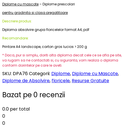
Diplome cu mascote
– Diplome prescolari
pentru gradinita si clasa pregatitoare
Descriere produs:
Diploma absolvire grupa floricelelor format A4, pdf
Recomandare:
Printare A4 landscape, carton gros lucios > 200 g
* Daca, pur si simplu, doriti alta diploma decat cele ce se afla pe site,
va rugam sa ne contactati si, cu siguranta, vom realiza o diploma
conform dorintelor pe care le aveti.
SKU:
DPA76
Categorii:
Diplome
,
Diplome cu Mascote
,
Diplome de Absolvire
,
floricele
,
Resurse Gratuite
Bazat pe 0 recenzii
0.0
per total
0
0