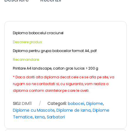
Diploma bobocelul craciunel
Descriere produs:
Diploma pentru grupa boboceilor format A4, pdf
Recomandare:
Printare A4 landscape, carton gros lucios > 200 g
* Daca doriti alta diploma decat cele ce se afla pe site, va
rugam sa ne contactati si, cu siguranta, vom realiza o
diploma conform dorintelor pe care le aveti.
SKU:
DIM11
Categorii:
bobocei
,
Diplome
,
Diplome cu Mascote
,
Diplome de Iarna
,
Diplome
Tematice
,
Iarna
,
Sarbatori