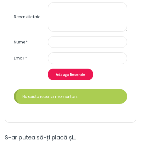
Recenziile tale
Nume
*
Email
*
Nu exista recenzii momentan.
S-ar putea să-ți placă și…