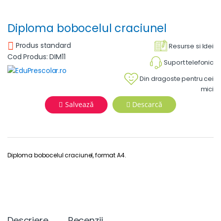
Diploma bobocelul craciunel
Produs standard
Resurse si Idei
Cod Produs: DIM11
Suport telefonic
Din dragoste pentru cei
mici
Salvează
Descarcă
Diploma bobocelul craciunel, format A4.
Descriere
Recenzii