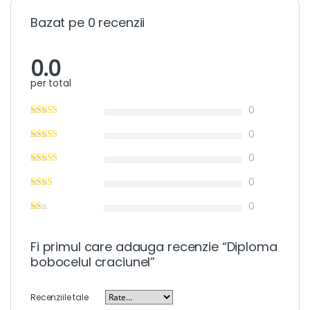
Bazat pe 0 recenzii
0.0
per total
0
0
0
0
0
Fi primul care adauga recenzie “Diploma
bobocelul craciunel”
Recenziile tale