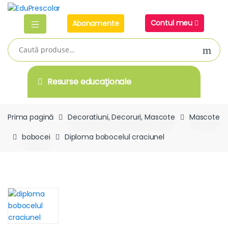
Skip
Skip
to
to
Contul meu
Abonamente
navigation
content
Caută
după:
Resurse educaţionale
Prima pagină
Decoratiuni, Decoruri, Mascote
Mascote
bobocei
Diploma bobocelul craciunel