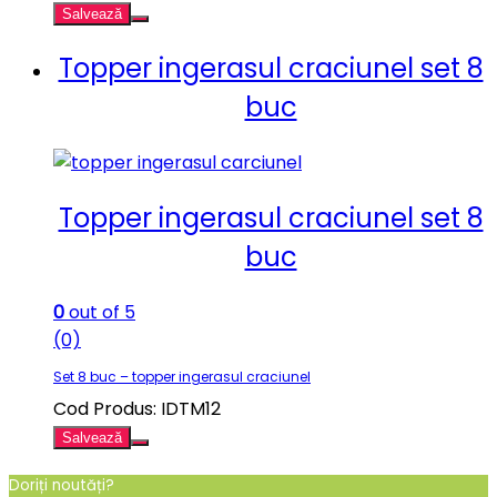
Salvează
Topper ingerasul craciunel set 8
buc
Topper ingerasul craciunel set 8
buc
0
out of 5
(0)
Set 8 buc – topper ingerasul craciunel
Cod Produs: IDTM12
Salvează
Doriți noutăți?