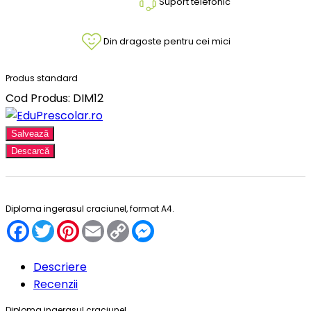
Suport telefonic
Din dragoste pentru cei mici
Produs standard
Cod Produs: DIM12
Salvează
Descarcă
Diploma ingerasul craciunel, format A4.
Facebook
Twitter
Pinterest
Email
Copy
Messenger
Link
Descriere
Recenzii
Diploma ingerasul craciunel