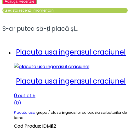
Nu exista recenzii momentan.
S-ar putea să-ți placă și…
Placuta usa ingerasul craciunel
Placuta usa ingerasul craciunel
0
out of 5
(0)
Placuta usa
grupa / clasa ingerasilor cu ocazia sarbatorilor de
iarna
Cod Produs: IDMI12