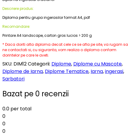
Descriere produs:
Diploma pentru grupa ingerasilor format A4, pdf
Recomandare:
Printare A4 landscape, carton gros lucios > 200 g
* Daca doriti alta diploma decat cele ce se afla pe site, va rugam sa
ne contactati si, cu siguranta, vom realiza o diploma conform
dorintelor pe care le aveti.
SKU:
DIM12
Categorii:
Diplome
,
Diplome cu Mascote
,
Diplome de Iarna
,
Diplome Tematice
,
Iarna
,
ingerasi
,
Sarbatori
Bazat pe 0 recenzii
0.0
per total
0
0
0