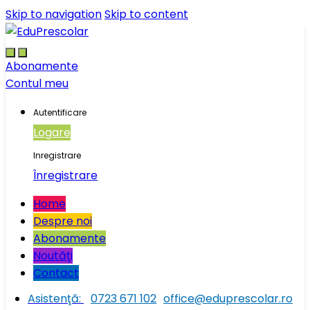
Skip to navigation
Skip to content
Abonamente
Contul meu
Autentificare
Logare
Inregistrare
Înregistrare
Home
Despre noi
Abonamente
Noutăţi
Contact
Asistenţă:
0723 671 102
office@eduprescolar.ro