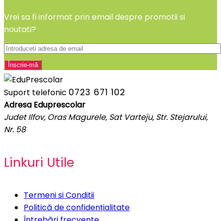
Vrei sa fi informat prin email despre promotii si
noutati?
0723 671 102
Suport telefonic
Adresa Eduprescolar
Judet Ilfov, Oras Magurele, Sat Varteju, Str. Stejarului,
Nr. 58
Linkuri Utile
Termeni si Conditii
Politică de confidențialitate
Întrebări frecvente