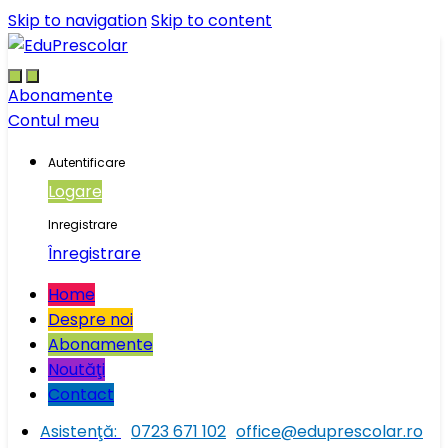
Skip to navigation
Skip to content
Abonamente
Contul meu
Autentificare
Logare
Inregistrare
Înregistrare
Home
Despre noi
Abonamente
Noutăţi
Contact
Asistenţă:
0723 671 102
office@eduprescolar.ro