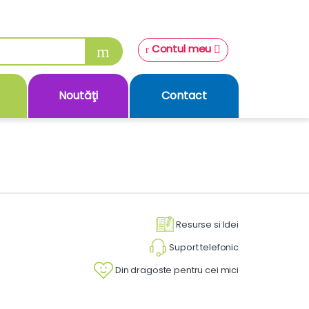
Contul meu
Noutăţi
Contact
Resurse si Idei
Suport telefonic
Din dragoste pentru cei mici