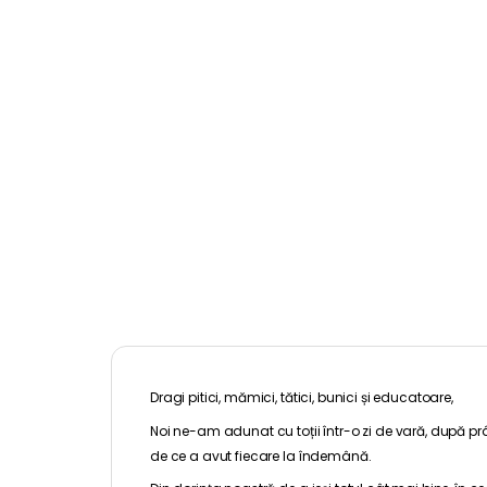
Dragi pitici, mămici, tătici, bunici și educatoare,
Noi ne-am adunat cu toții într-o zi de vară, după prâ
de ce a avut fiecare la îndemână.