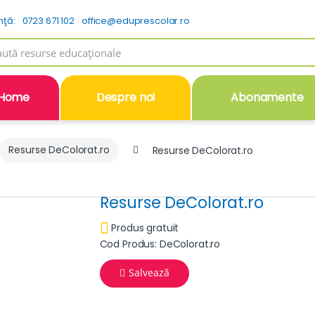
nţă:
0723 671 102
office@eduprescolar.ro
h
Home
Despre noi
Abonamente
Resurse DeColorat.ro
Resurse DeColorat.ro
Resurse DeColorat.ro
Produs gratuit
Cod Produs: DeColorat.ro
Salvează