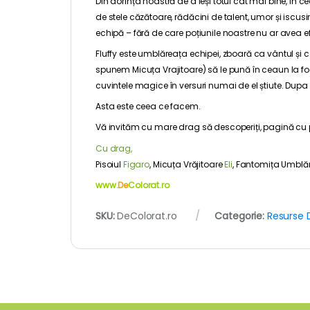
Din dorința noastră de a ieși totul cât mai bine, în 
de stele căzătoare, rădăcini de talent, umor și iscus
echipă – fără de care poțiunile noastre nu ar avea ef
Fluffy este umblăreața echipei, zboară ca vântul și ca
spunem Micuța Vrajitoare) să le pună în ceaun la
cuvintele magice în versuri numai de el știute. Dupa 
Asta este ceea ce facem.
V
ă invităm cu mare drag să descoperiți, pagină cu 
Cu drag,
Pisoiul
Figaro
,
Micuța Vrăjitoare
Eli
, Fantomița Umblă
www.
De
Colorat.ro
SKU:
DeColorat.ro
Categorie:
Resurse 