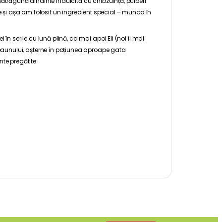
mătrăgună dinainte îndulcită cu chibzuință, pulberi
te și așa am folosit un ingredient special – munca în
în serile cu lună plină, ca mai apoi Eli (noi îi mai
unului, așterne în poțiunea aproape gata
nte pregătite.