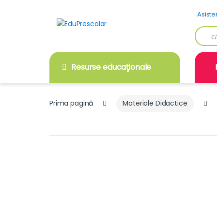
Skip
Skip
Asiste
to
to
navigation
content
Searc
for:
Resurse educaţionale
Prima pagină
Materiale Didactice