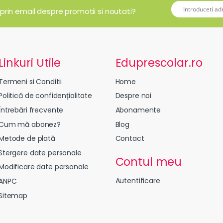
 prin email despre promotii si noutati?
Linkuri Utile
Eduprescolar.ro
Termeni si Conditii
Home
Politică de confidențialitate
Despre noi
Întrebări frecvente
Abonamente
Cum mă abonez?
Blog
Metode de plată
Contact
Stergere date personale
Contul meu
Modificare date personale
Autentificare
ANPC
Sitemap