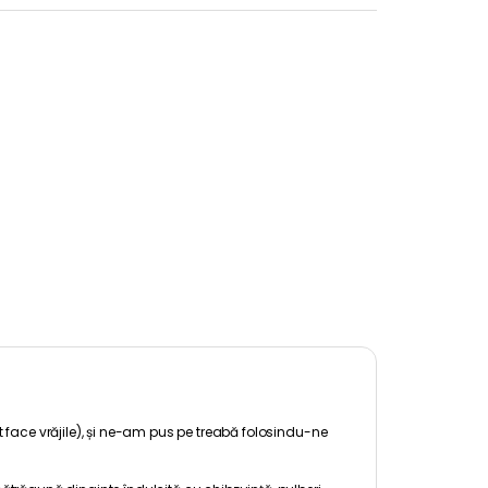
t face vrăjile), și ne-am pus pe treabă folosindu-ne