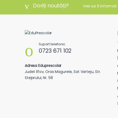
Doriți noutăți?
Vrei sa fi informat
Suport telefonic
0723 671 102
Adresa Eduprescolar
Judet Ilfov, Oras Magurele, Sat Varteju, Str.
Stejarului, Nr. 58