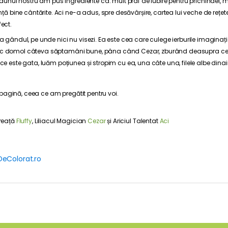
ceaunul nostru am pus ingrediente ca: mult praf de iubire pentru prichindei, 
ință bine cântărite. Aci ne-a adus, spre desăvârșire, cartea lui veche de rețe
ect.
 gândul, pe unde nici nu visezi. Ea este cea care culege ierburile imaginației 
 foc domol câteva săptamâni bune, pâna când Cezar, zburând deasupra cea
ce este gata, luăm poțiunea și stropim cu ea, una câte una, filele albe dinai
pagină, ceea ce am pregătit pentru voi.
reață
Fluffy
,
Liliacul Magician
Cezar
și Ariciul Talentat
Aci
DeColorat.ro