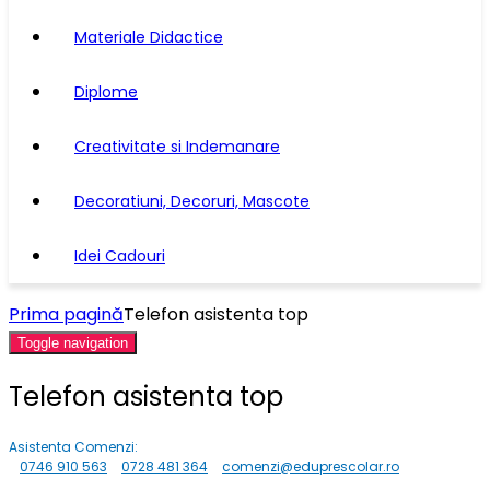
Materiale Didactice
Diplome
Creativitate si Indemanare
Decoratiuni, Decoruri, Mascote
Idei Cadouri
Prima pagină
Telefon asistenta top
Toggle navigation
Telefon asistenta top
Asistenta Comenzi:
0746 910 563
0728 481 364
comenzi@eduprescolar.ro