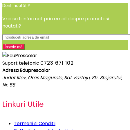
Doriți noutăți?
Vrei sa fi informat prin email despre promotii si
noutati?
0723 671 102
Suport telefonic
Adresa Eduprescolar
Judet Ilfov, Oras Magurele, Sat Varteju, Str. Stejarului,
Nr. 58
Linkuri Utile
Termeni si Conditii