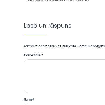
Navigare
în
articole
Lasă un răspuns
Adresa ta de email nu va fi publicată.
Câmpurile obligato
Comentariu
*
Nume
*