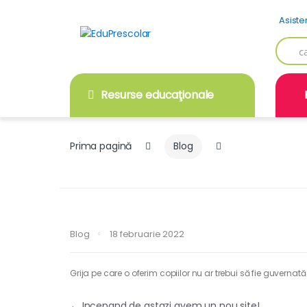
Skip
Skip
Asiste
to
to
navigation
content
Searc
for:
Resurse educaţionale
Prima pagină
Blog
Blog
18 februarie 2022
Grija pe care o oferim copiilor nu ar trebui să fie guvernat
←
Incepand de astazi avem un nou site!