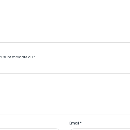
rii sunt marcate cu
*
Email
*