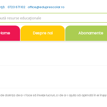
nţă:
0723 671 102
office@eduprescolar.ro
h
Home
Despre noi
Abonamente
ă de dorința de a-i face să învețe lucruri, ci de a-i ajuta să aprindă în ei în