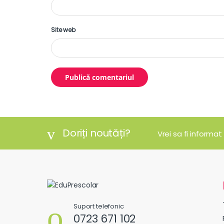
Site web
Doriți noutăți?
Vrei sa fi informat
Suport telefonic
0723 671 102