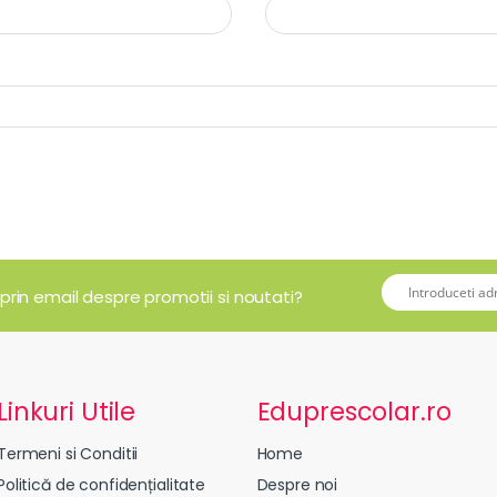
 prin email despre promotii si noutati?
Linkuri Utile
Eduprescolar.ro
Termeni si Conditii
Home
Politică de confidențialitate
Despre noi