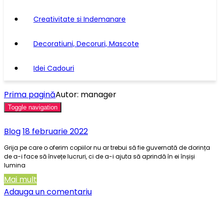
Creativitate si Indemanare
Decoratiuni, Decoruri, Mascote
Idei Cadouri
Prima pagină
Autor: manager
Toggle navigation
Blog
18 februarie 2022
Grija pe care o oferim copiilor nu ar trebui să fie guvernată de dorința
de a-i face să învețe lucruri, ci de a-i ajuta să aprindă în ei înșiși
lumina
Mai mult
Adauga un comentariu