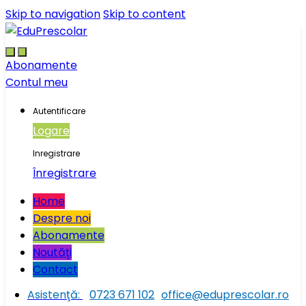
Skip to navigation
Skip to content
Abonamente
Contul meu
Autentificare
Logare
Inregistrare
Înregistrare
Home
Despre noi
Abonamente
Noutăţi
Contact
Asistenţă:
0723 671 102
office@eduprescolar.ro