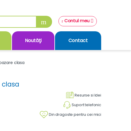
Contul meu
Noutăţi
Contact
voazare clasa
 clasa
Resurse si Idei
Suport telefonic
Din dragoste pentru cei mici