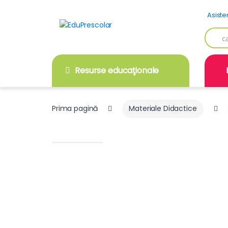
Skip
Skip
Asiste
to
to
navigation
content
Searc
for:
Resurse educaţionale
Prima pagină
Materiale Didactice