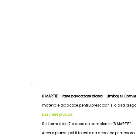
8 MARTIE – litere pavoazare clasa –
Limbaj si Comu
materiale didactice pentru
prescolari
si clasa prega
Descriere produs:
Set format din 7 planse cu caracterele “8 MARTIE”.
Aceste planse pot fi folosite ca decor de primavara,