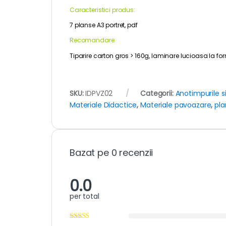
Caracteristici produs:
7 planse A3 portret, pdf
Recomandare:
Tiparire carton gros > 160g, laminare lucioasa la form
SKU:
IDPVZ02
Categorii:
Anotimpurile 
Materiale Didactice
,
Materiale pavoazare
,
pla
Bazat pe 0 recenzii
0.0
per total