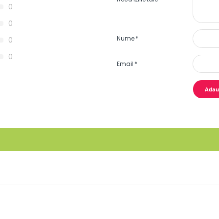
0
0
Nume
*
0
0
Email
*