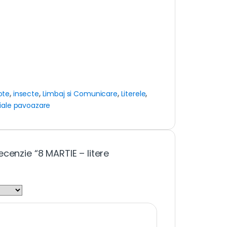
ote
,
insecte
,
Limbaj si Comunicare
,
Literele
,
iale pavoazare
cenzie “8 MARTIE – litere