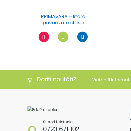
PRIMAVARA – litere
pavoazare clasa
Doriți noutăți?
Vrei sa fi informat
Suport telefonic
0723 671 102