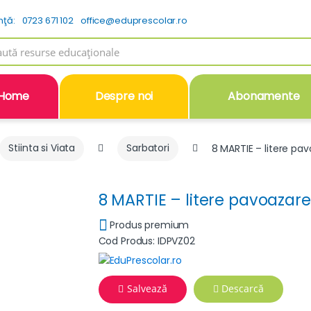
nţă:
0723 671 102
office@eduprescolar.ro
h
Home
Despre noi
Abonamente
Stiinta si Viata
Sarbatori
8 MARTIE – litere pa
8 MARTIE – litere pavoazare
Produs premium
Cod Produs: IDPVZ02
Salvează
Descarcă