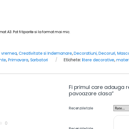
at A3. Pot fi tiparite si la format mai mic.
si vremea
,
Creativitate si Indemanare
,
Decoratiuni, Decoruri, Masc
nte
,
Primavara
,
Sarbatori
Etichete:
litere decorative
,
mater
Fi primul care adauga re
pavoazare clasa”
Recenziile tale
0
Recenziile tale