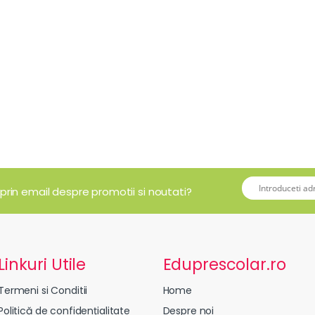
 prin email despre promotii si noutati?
Linkuri Utile
Eduprescolar.ro
Termeni si Conditii
Home
Politică de confidențialitate
Despre noi