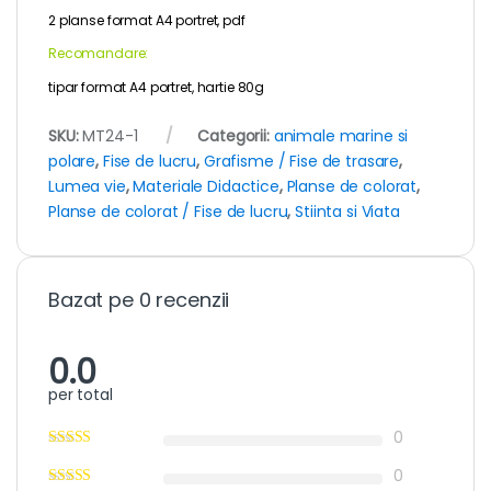
2 planse format A4 portret, pdf
Recomandare:
tipar format A4 portret, hartie 80g
SKU:
MT24-1
Categorii:
animale marine si
polare
,
Fise de lucru
,
Grafisme / Fise de trasare
,
Lumea vie
,
Materiale Didactice
,
Planse de colorat
,
Planse de colorat / Fise de lucru
,
Stiinta si Viata
Bazat pe 0 recenzii
0.0
per total
0
0