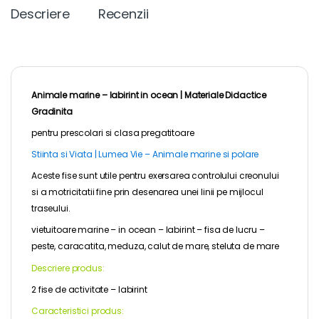
Descriere
Recenzii
Animale marine – labirint in ocean |
Materiale Didactice
Gradinita
pentru
prescolari
si clasa pregatitoare
Stiinta si Viata | Lumea Vie – Animale marine si polare
Aceste fise sunt utile pentru exersarea controlului creonului
si a motricitatii fine prin desenarea unei linii pe mijlocul
traseului.
vietuitoare marine – in ocean – labirint – fisa de lucru –
peste, caracatita, meduza, calut de mare, steluta de mare
Descriere produs:
2 fise de activitate – labirint
Caracteristici produs: