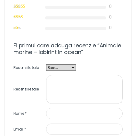
0
0
0
Fi primul care adauga recenzie “Animale
marine – labirint in ocean”
Recenziile tale
Recenziile tale
Nume
*
Email
*