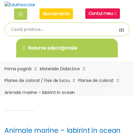
Skip
Skip
to
to
Contul meu
Abonamente
navigation
content
Caută
după:
Resurse educaţionale
Prima pagină
Materiale Didactice
Planse de colorat / Fise de lucru
Planse de colorat
Animale marine – labirint in ocean
Animale marine – labirint in ocean