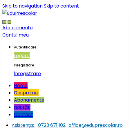
Skip to navigation
Skip to content
Abonamente
Contul meu
Autentificare
Logare
Inregistrare
Înregistrare
Home
Despre noi
Abonamente
Noutăţi
Contact
Asistenţă:
0723 671 102
office@eduprescolar.ro