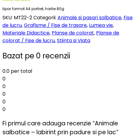
tipar format A4 portret, hartie 80g
SKU:
MT22-2
Categorii:
Animale si pasari salbatice
,
Fise
de lucru
,
Grafisme / Fise de trasare
,
Lumea vie
,
Materiale Didactice
,
Planse de colorat
,
Planse de
colorat / Fise de lucru
,
Stiinta si Viata
Bazat pe 0 recenzii
0.0
per total
0
0
0
0
0
Fi primul care adauga recenzie “Animale
salbatice – labirint prin padure si pe lac”