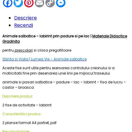
Facebook
Twitter
Pinterest
Email
Copy
Messenger
Link
Descriere
Recenzii
Animale salbatice – labirint prin padure si pe lac |
Materiale Didactice
Gradinita
pentru
prescolari
si clasa pregatitoare
Stiinta si Viata | Lumea Vie – Animale salbatice
Aceste fise sunt utile pentru exersarea controlului creonului si a
motricitatii fine prin desenarea unei linii pe mijlocul traseului.
animale si pasari salbatice – padure – lac – labirint – fisa de lucru –
castor – broasca
Descriere produs:
2 fise de activitate – labirint
Caracteristici produs:
2 planse format A4 portret, pdf
Recomandare: