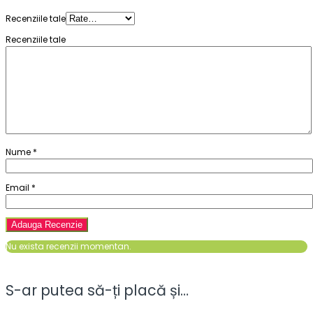
Recenziile tale
Recenziile tale
Nume
*
Email
*
Nu exista recenzii momentan.
S-ar putea să-ți placă și…