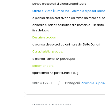
pentru
prescolari
si clasa pregatitoare
Stiinta si Viata | Lumea Vie – Animale si pasari salb
o plansa de colorat avand ca tema animalele si pas
animale si pasari salbatice din Romania – in delta 
fise de lucru
Descriere produs:
o plansa de colorat cu animale din Delta Dunarii
Caracteristici produs:
o plansa format A4 portret, pdf
Recomandare:
tipar format A4 portret, hartie 80g
SKU:
MT22-7
Categorii:
Animale si pasa