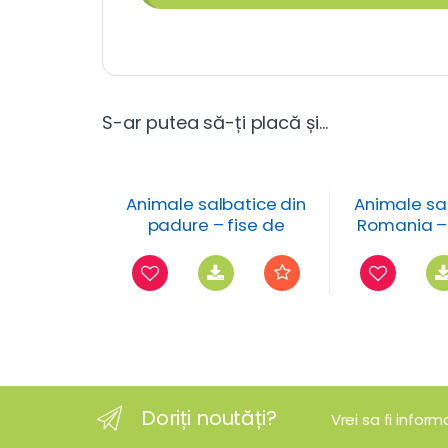
S-ar putea să-ți placă și…
Animale salbatice din
Animale sa
padure – fise de
Romania – 
trasare
umbra? –
coresp
Doriți noutăți?
Vrei sa fi infor