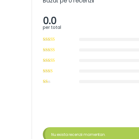
Bazat pe 0 recenzii
0.0
per total
Nu exista recenzii momentan.