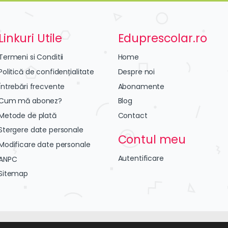
Linkuri Utile
Eduprescolar.ro
Termeni si Conditii
Home
Politică de confidențialitate
Despre noi
Întrebări frecvente
Abonamente
Cum mă abonez?
Blog
Metode de plată
Contact
Stergere date personale
Contul meu
Modificare date personale
Autentificare
ANPC
Sitemap
ezvoltat de
AMC Websoft