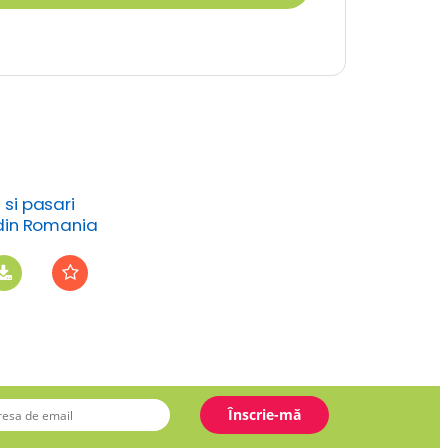
si pasari
din Romania
 din padure