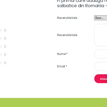
Fi primul care adauga r
salbatice din Romania –
Recenziile tale
0
Recenziile tale
0
0
Nume
*
0
0
Email
*