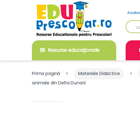
Skip
Skip
to
to
Asiste
navigation
content
Searc
for:
Resurse educaţionale
Prima pagină
Materiale Didactice
animale din Delta Dunarii