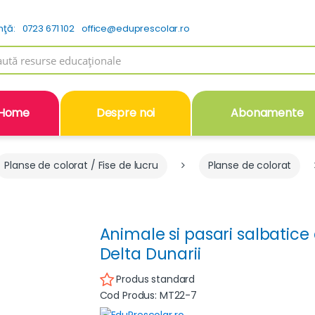
nţă:
0723 671 102
office@eduprescolar.ro
h
Home
Despre noi
Abonamente
Planse de colorat / Fise de lucru
Planse de colorat
Animale si pasari salbatic
Delta Dunarii
Produs standard
Cod Produs: MT22-7