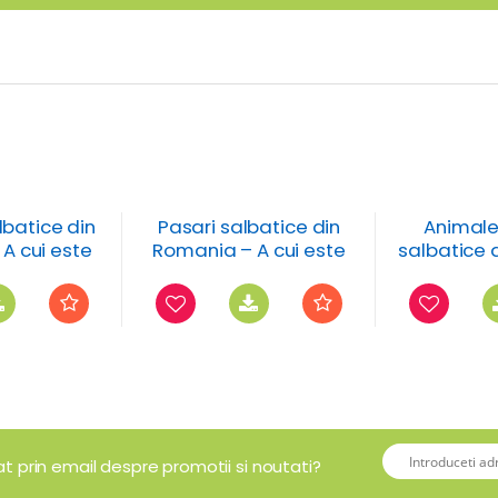
lbatice din
Pasari salbatice din
Animale 
A cui este
Romania – A cui este
salbatice 
 fisa de
umbra? – fisa de
– animale
ondenta
corespondenta
mat prin email despre promotii si noutati?