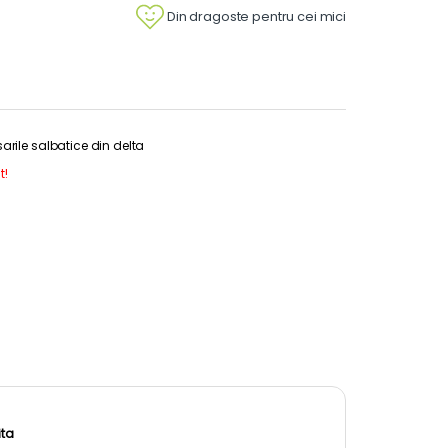
Din dragoste pentru cei mici
rile salbatice din delta
t!
ita