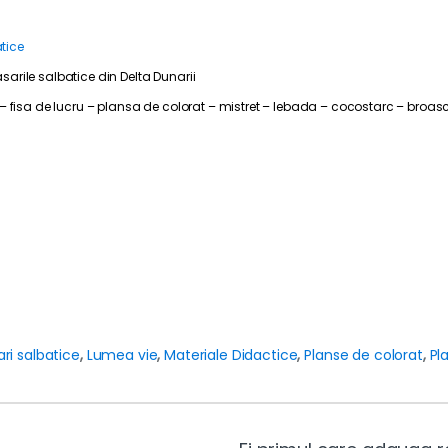
atice
arile salbatice din Delta Dunarii
– fisa de lucru – plansa de colorat – mistret – lebada – cocostarc – broas
ri salbatice
,
Lumea vie
,
Materiale Didactice
,
Planse de colorat
,
Pl