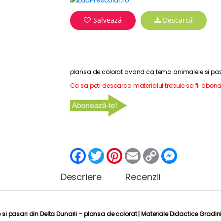
Salvează
Descarcă
plansa de colorat avand ca tema animalele si pasa
Ca sa poti descarca materialul trebuie sa fii abona
F
T
P
E
C
M
a
w
i
m
o
e
c
i
n
a
p
s
Descriere
e
t
t
Recenzii
i
y
s
b
t
e
l
L
e
o
e
r
i
n
o
r
e
n
g
k
s
k
e
i pasari din Delta Dunarii – plansa de colorat |
Materiale Didactice Gradin
t
r