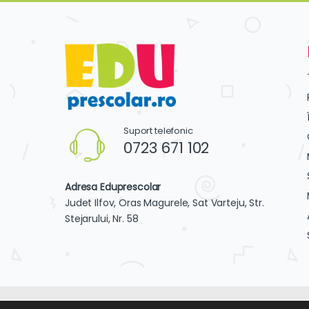
Suport telefonic
0723 671 102
Adresa Eduprescolar
Judet Ilfov, Oras Magurele, Sat Varteju, Str.
Stejarului, Nr. 58
2019 ©
EduPrescolar
- Toate drepturile rezervate. D