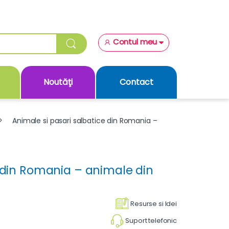
Contul meu
Noutăţi
Contact
Animale si pasari salbatice din Romania –
e din Romania – animale din
Resurse si Idei
Suport telefonic