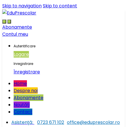
Skip to navigation
Skip to content
Abonamente
Contul meu
Autentificare
Logare
Inregistrare
Înregistrare
Home
Despre noi
Abonamente
Noutăţi
Contact
Asistenţă:
0723 671 102
office@eduprescolar.ro