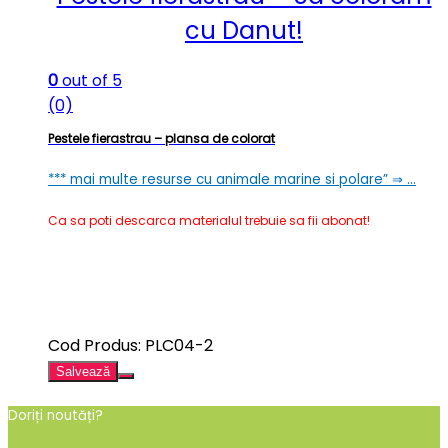
cu Danut!
0
out of 5
(0)
Pestele fierastrau – plansa de colorat
*** mai multe resurse cu animale marine si polare” ⇒ …
Ca sa poti descarca materialul trebuie sa fii abonat!
Cod Produs: PLC04-2
Salvează
Doriți noutăți?