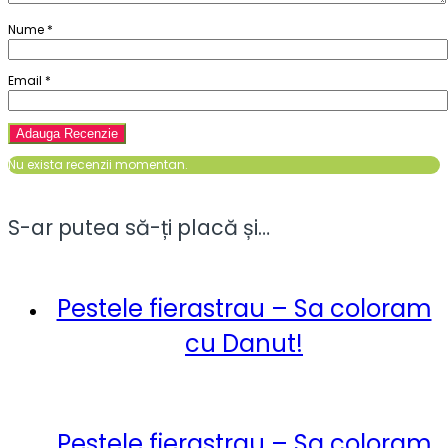
Nume
*
Email
*
Nu exista recenzii momentan.
S-ar putea să-ți placă și…
Pestele fierastrau – Sa coloram
cu Danut!
Pestele fierastrau – Sa coloram