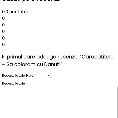
0.0
per total
0
0
0
0
0
Fi primul care adauga recenzie “Caracatitele
– Sa coloram cu Danut!”
Recenziile tale
Recenziile tale