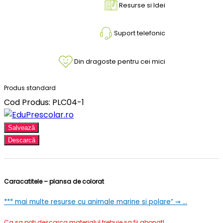
Resurse si Idei
Suport telefonic
Din dragoste pentru cei mici
Produs standard
Cod Produs: PLC04-1
Salvează
Descarcă
Caracatitele – plansa de colorat
*** mai multe resurse cu animale marine si polare” ⇒ …
Ca sa poti descarca materialul trebuie sa fii abonat!