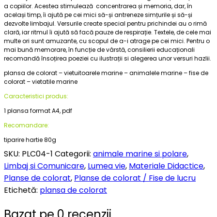
a copiilor. Acestea stimulează concentrarea și memoria, dar, în
același timp, îi ajută pe cei mici să-și antreneze simțurile și să-și
dezvolte limbajul. Versurile create special pentru prichindei au o rimă
clară, iar ritmul îi ajută să facă pauze de respirație. Textele, de cele mai
multe ori sunt amuzante, cu scopul de a-i atrage pe cei mici. Pentru o
mai bună memorare, în funcție de vârstă, consilierii educaționali
recomandă însoțirea poeziei cu ilustrații si alegerea unor versuri hazlii.
plansa de colorat – vietuitoarele marine – animalele marine – fise de
colorat – vietatile marine
Caracteristici produs:
1 plansa format A4, pdf
Recomandare:
tiparire hartie 80g
SKU:
PLC04-1
Categorii:
animale marine si polare
,
Limbaj si Comunicare
,
Lumea vie
,
Materiale Didactice
,
Planse de colorat
,
Planse de colorat / Fise de lucru
Etichetă:
plansa de colorat
Bazat pe 0 recenzii